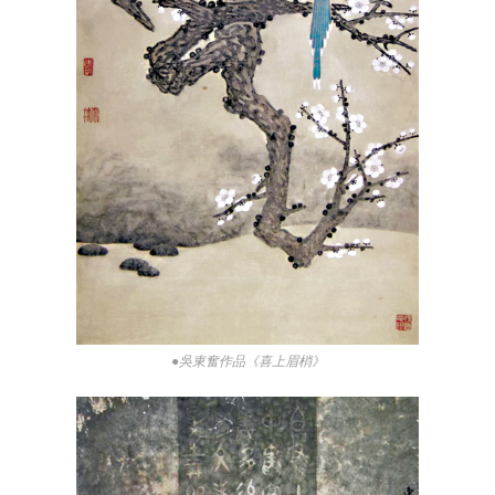
●吳東奮作品《喜上眉梢》