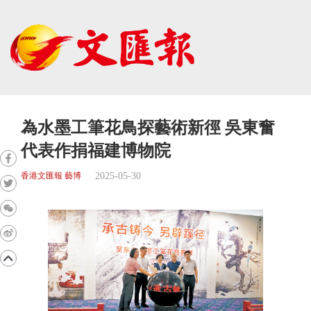
為水墨工筆花鳥探藝術新徑 吳東奮
代表作捐福建博物院
2025-05-30
香港文匯報 藝博