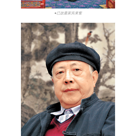
●已故畫家吳東奮