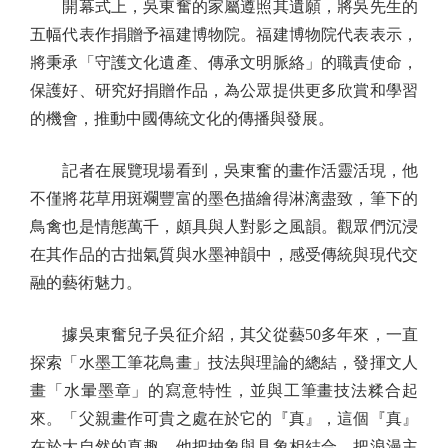
開幕式上，吳東奮的家屬遵照其遺願，將吳先生的
五幅代表作捐贈予福建博物院。福建博物院代表表示，
將秉承「守護文化遺產、傳承文明脈絡」的職責使命，
保護好、研究好捐贈作品，為公眾提供更多欣賞和學習
的機會，推動中國傳統文化的傳播與發展。
記者在展覽現場看到，吳東奮的畫作活靈活現，他
不僅將花草用斑斕豐富的墨色描繪得淋漓盡致，筆下的
鳥禽也是情態萬千，頗具與人對影之風韻。觀眾們沉浸
在其作品的古拙氣質與水墨神韻中，感受傳統與現代交
融的藝術魅力。
據吳東奮兒子吳征介紹，其父從藝50多年來，一直
探索「水墨工筆花鳥畫」技法與理論的總結，發揮文人
畫「水暈墨章」的寫意特性，並與工筆畫技法糅合起
來。「父親畫作可貴之處在於它的『真』，這個『真』
在於大自然的真趣。他把抽象與具象相結合，把浪漫主