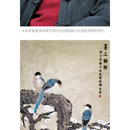
●吳東奮畫展開幕式暨作品捐贈儀式在福建博物院舉行。