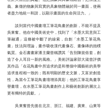
義、象徵的物象與寫實的具象物體融於同一畫面，使兩
者盡力地統一和諧，以顯示畫面的生命與活力。」
談到當代中國畫壇工筆花鳥畫的創新，不能不提及
吳東奮。他在中國美術史中，找到了「水墨大寫意與工
筆融通」這條被中斷了的線索，自創「水墨工筆花鳥
畫」技法與理論，畫作吸收漢代畫像石、畫像磚的拙樸
氣質。金石書畫家潘主蘭曾稱讚其「告別陳規俗套，創
造了令人耳目一新的風格。」美術評論家邵大箴曾評價
其作品「在花鳥畫中所追求的是和整個中國藝術的美學
追求進程相一致的；既有明顯的歷史文脈，又富於創造
性，為當今工筆花鳥畫壇增添異彩；他的工筆花鳥畫享
譽畫壇，在水墨工筆花鳥畫創作上和藝術創新的層次上
更有獨特的貢獻。」
吳東奮曾先後在北京、浙江、福建、廣東、山東等