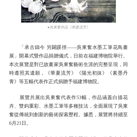
●吳東奮作品《華夏流芳》
「承古鑄今 另闢蹊徑——吳東奮水墨工筆花鳥畫
展」開幕式暨作品捐贈儀式，日前在福建博物院舉行。
本次展覽是對已故畫家吳東奮藝術生涯的完整呈現，同
時遵照其遺願，《華夏流芳》《陽光初抹》《素墨丹
青》等五幅代表作正式捐贈予福建博物院。
展覽共展出吳東奮代表作53幅，作品涵蓋白描花
卉、雙鈎重彩、水墨工筆等多種技法，全面展現了吳東
奮從傳統到創新的藝術探索歷程。據悉，展覽將持續至
6月21日。