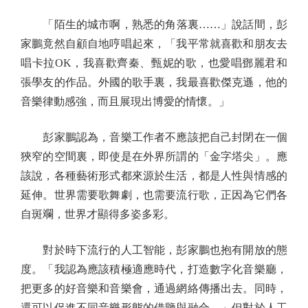
「陌生的城市啊，熟悉的角落裏……」說話間，彭
家鵬竟然自顧自地哼唱起來，「我平常就喜歡和朋友去
唱卡拉OK，我喜歡齊秦、甄妮的歌，也愛唱鄧麗君和
張學友的作品。外國的歌手裏，我最喜歡傑克遜，他的
音樂律動感強，而且展現出博愛的情懷。」
彭家鵬認為，音樂工作者不應該把自己封閉在一個
狹窄的空間裏，即使是在外界所謂的「金字塔尖」。應
該說，各種藝術形式都來源於生活，都是人性與情感的
延伸。世界需要歌舞劇，也需要流行歌，正因為它們各
自斑斕，世界才顯得多姿多彩。
對於時下流行的人工智能，彭家鵬也抱有開放的態
度。「我認為應該積極適應時代，打造數字化音樂廳，
把更多的好音樂和音樂會，通過網絡傳播出去。同時，
還可以促進不同音樂形態的借鑒與融合。」但對於人工