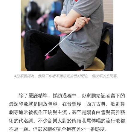
●彭家鵬認為，音樂工作者不應該把自己封閉在一個狹窄的空間裏。
除了嚴謹精準，採訪過程中，彭家鵬給記者留下的
最深印象就是開放包容。在音樂界，西方古典、歌劇舞
劇等通常被視作正統與主流，甚至是陽春白雪與高雅藝
術的代名詞。不少音樂人對於街頭巷尾傳唱的流行歌都
不屑一顧。但彭家鵬卻完全抱有另外一番態度。