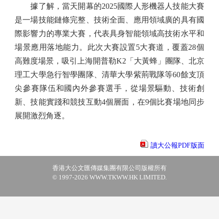
據了解，當天開幕的2025國際人形機器人技能大賽
是一場技能鏈條完整、技術全面、應用領域廣的具有國
際影響力的專業大賽，代表具身智能領域高技術水平和
場景應用落地能力。此次大賽設置5大賽道，覆蓋28個
高難度場景，吸引上海開普勒K2「大黃蜂」團隊、北京
理工大學急行智學團隊、清華大學紫荊戰隊等60餘支頂
尖參賽隊伍和國內外參賽選手，從場景驅動、技術創
新、技能實踐和競技互動4個層面，在9個比賽場地同步
展開激烈角逐。
讀大公報PDF版面
香港大公文匯傳媒集團有限公司版權所有
© 1997-2026 WWW.TKWW.HK LIMITED.