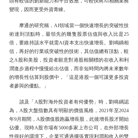
頭有較強的創新能力和平台效應，可較快將AI相關業務
變現，因而更受外資青睞。
摩通的研究稱，AI領域當一個快速增長的突破性技
術達到頂點時，最領先的幾隻股票估值與收入比是25
倍，要維持該水平就需AI資本支出快速增長。劉鳴鏑相
信，再好的行業或突破性的技術，其估值總有頂點，較
之A股和美股，投資者願意對港股相關標的在收入和利
潤進步過程中慢慢給出估值，而非短時間內將未來數年
的增長性估算到股價中，「這是港股一個可讓更多投資
者參與的優點。」
談及「A股對海外投資者有何優勢」時，劉鳴鏑認
為，A股大盤指數具有明顯的價值風格，2021年至2024
年9月期間，A股價值股跑贏增長股，此後增長股才開始
佔優。現時A股市場有5000多家上市公司，在外部增長
性很好的環境下，企業可通過擴張實現利潤和收入的雙