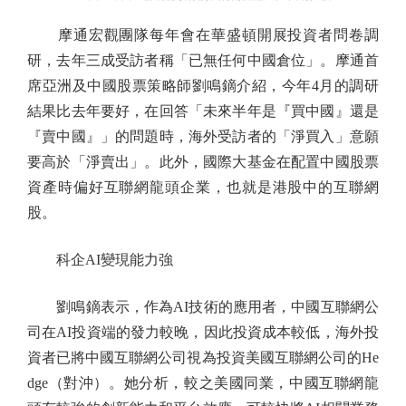
摩通宏觀團隊每年會在華盛頓開展投資者問卷調
研，去年三成受訪者稱「已無任何中國倉位」。摩通首
席亞洲及中國股票策略師劉鳴鏑介紹，今年4月的調研
結果比去年要好，在回答「未來半年是『買中國』還是
『賣中國』」的問題時，海外受訪者的「淨買入」意願
要高於「淨賣出」。此外，國際大基金在配置中國股票
資產時偏好互聯網龍頭企業，也就是港股中的互聯網
股。
科企AI變現能力強
劉鳴鏑表示，作為AI技術的應用者，中國互聯網公
司在AI投資端的發力較晚，因此投資成本較低，海外投
資者已將中國互聯網公司視為投資美國互聯網公司的He
dge（對沖）。她分析，較之美國同業，中國互聯網龍