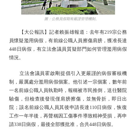
圖：公務員假期有嚴謹管理機制。
【大公報訊】記者賴振雄報道：去年有219宗公務
員懷疑濫用病假，有前線公職人員擦傷肩膀，獲准長達
448日病假，有立法會議員質疑部門如何管理濫用病假
情況。
立法會議員霍啟剛提倡引入更嚴謹的病假審核機
制，嚴厲處分濫用病假個案。他引述一宗個案，數年前
一名前線公職人員執勤時，報稱被市民推倒，送往醫院
驗傷，但檢查後發現僅肩膀擦傷，並無骨折，即日出
院；該名前線公職人員其後申請長達110日病假，恢復
工作一年半後，再聲稱因工傷事件導致精神受損，再申
請338日病假，最後全部獲批准，合共448日病假。