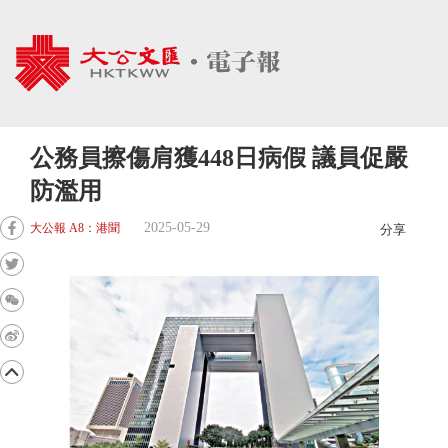
公務員擦傷肩獲448日病假 議員促嚴
防濫用
2025-05-29
大公報 A8：港聞
分享