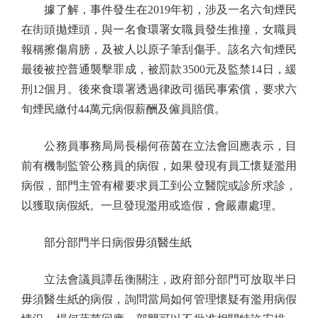
據了解，事件發生在2019年初，涉及一名六旬煙民
在街頭拋煙頭，與一名食環署女職員發生推撞，女職員
報稱擦傷肩膀，及被人以原子筆刮傷手。該名六旬煙民
最後被控普通襲擊罪成，被罰款3500元及監禁14日，緩
刑12個月。後來食環署透過律政司循民事索償，要求六
旬煙民繳付44萬元病假薪酬及僱員賠償。
公務員事務局局長楊何蓓茵在立法會回應表示，目
前有機制監管公務員的病假，如果發現有員工懷疑濫用
病假，部門主管有權要求員工到公立醫院或診所求診，
以獲取病假紙。一旦發現濫用或造假，會嚴肅處理。
部分部門半日病假毋須醫生紙
立法會議員譚岳衡關注，政府部分部門可放取半日
毋須醫生紙的病假，詢問當局如何管理懷疑有濫用病假