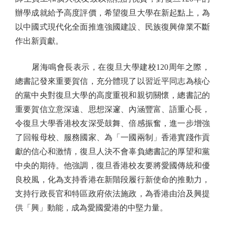
辦學成就給予高度評價，希望復旦大學在新起點上，為
以中國式現代化全面推進強國建設、民族復興偉業不斷
作出新貢獻。
屠海鳴會長表示，在復旦大學建校120周年之際，
總書記發來重要賀信，充分體現了以習近平同志為核心
的黨中央對復旦大學的高度重視和親切關懷，總書記的
重要賀信立意深遠、思想深邃、內涵豐富、語重心長，
令復旦大學香港校友深受鼓舞、倍感振奮，進一步增強
了回報母校、服務國家、為「一國兩制」香港實踐作貢
獻的信心和激情，復旦人決不會辜負總書記的厚望和黨
中央的期待。他強調，復旦香港校友要將愛國傳統和優
良校風，化為支持香港在新階段履行新使命的推動力，
支持行政長官和特區政府依法施政，為香港由治及興提
供「興」動能，成為愛國愛港的中堅力量。