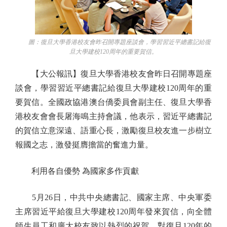
圖：復旦大學香港校友會昨召開專題座談會，學習習近平總書記給復
旦大學建校120周年的重要賀信。
【大公報訊】復旦大學香港校友會昨日召開專題座
談會，學習習近平總書記給復旦大學建校120周年的重
要賀信。全國政協港澳台僑委員會副主任、復旦大學香
港校友會會長屠海鳴主持會議，他表示，習近平總書記
的賀信立意深遠、語重心長，激勵復旦校友進一步樹立
報國之志，激發挺膺擔當的奮進力量。
利用各自優勢 為國家多作貢獻
5月26日，中共中央總書記、國家主席、中央軍委
主席習近平給復旦大學建校120周年發來賀信，向全體
師生員工和廣大校友致以熱烈的祝賀，對復旦120年的