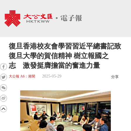
復旦香港校友會學習習近平總書記致
復旦大學的賀信精神 樹立報國之
志 激發挺膺擔當的奮進力量
2025-05-29
大公報 A6：港聞
分享