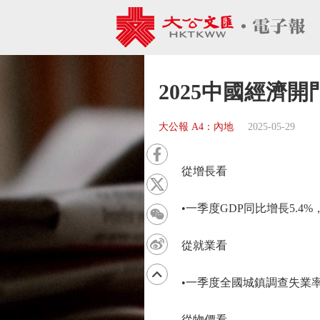
2025中國經濟開
大公報 A4：內地
2025-05-29
從增長看
•一季度GDP同比增長5.4
從就業看
•一季度全國城鎮調查失業率平
從物價看