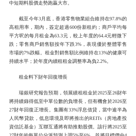
中短期料股價走勢跑贏大市。
截至今年3月底，香港零售物業組合維持在97.8%的
高租用率，期內，簽定超過600份新租約；商戶平均每
平方呎的每月租金為63.3元，較上年度的64.4元輕微下
跌；零售商戶銷售額按年下跌3%，表現優於整體零售
市場的7%跌幅。租金對銷售額比例維持在13%的健康可
持續水平；於年度內續租租金調整率為負2.2%。
租金料下財年回復增長
瑞銀研究報告預期，領展續租租金於2025至26財年
將持續錄得低至中單位數的負增長，但有機會於2026至
27財年回復正增長。集團有33%浮息借貸，當中逾半為
人民幣貸款，低息環境及即將推出的REITs（房地產投
資信託基金）互聯互通將有助推動股價。該行將2025至
27財年的每單位分派預測上調5%至6%，並將目標價由4