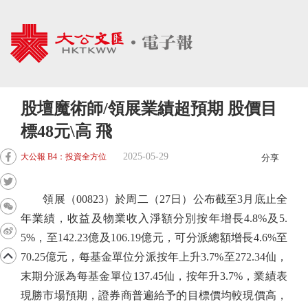
股壇魔術師/領展業績超預期 股價目
標48元\高 飛
2025-05-29
大公報 B4：投資全方位
分享
領展（00823）於周二（27日）公布截至3月底止全
年業績，收益及物業收入淨額分別按年增長4.8%及5.
5%，至142.23億及106.19億元，可分派總額增長4.6%至
70.25億元，每基金單位分派按年上升3.7%至272.34仙，
末期分派為每基金單位137.45仙，按年升3.7%，業績表
現勝市場預期，證券商普遍給予的目標價均較現價高，