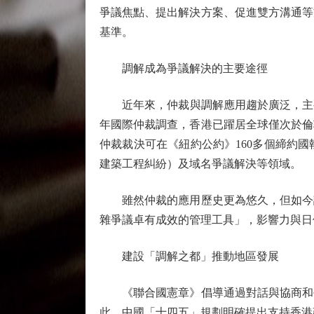
爭議焦點、提出解決方案、促進雙方溝通等
基準。
調解成為爭議解決的主要途徑
近年來，仲裁與調解應用趨於廣泛，主要由
年國際仲裁調查，香港已躍居全球僅次於倫
仲裁裁決可在《紐約公約》160多個締約
建築工程糾紛）及域名爭議解決等領域。
雖然仲裁的應用歷史更為悠久，但如今調
雜爭議卓有成效的管理工具」，影響力與日
建設「調解之都」推動地區發展
《聯合國憲章》倡導通過對話與協商和平
此，中國「十四五」規劃明確提出支持香港