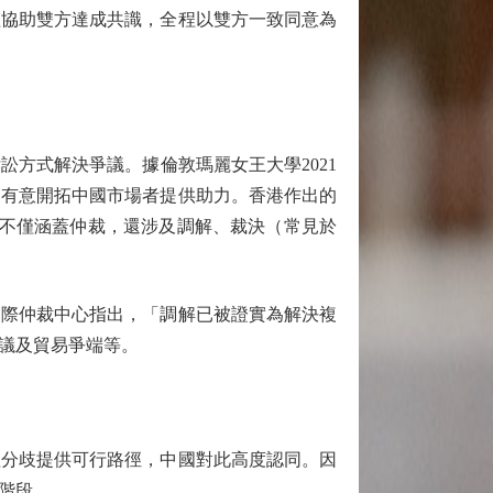
僅協助雙方達成共識，全程以雙方一致同意為
方式解決爭議。據倫敦瑪麗女王大學2021
為有意開拓中國市場者提供助力。香港作出的
務不僅涵蓋仲裁，還涉及調解、裁決（常見於
際仲裁中心指出，「調解已被證實為解決複
議及貿易爭端等。
分歧提供可行路徑，中國對此高度認同。因
階段。