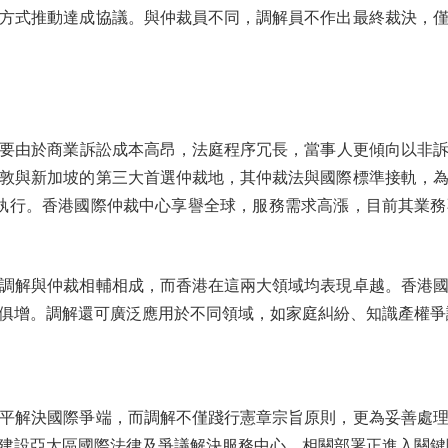
方式推動達成協議。與仲裁員不同，調解員不作出最終裁決，
於商業訴訟成本高昂，法庭程序冗長，當事人更傾向以非訴訟
敦與新加坡的第三大首選仲裁地，其仲裁法與國際標準接軌，
國執行。香港國際仲裁中心享譽全球，服務需求高漲，目前其業
解與仲裁相輔相成，而香港在這兩大領域均表現卓越。香港國
俱增。調解還可廣泛應用於不同領域，如家庭糾紛、知識產權爭
解決國際爭端，而調解不僅踐行憲章宗旨原則，更為妥善處理
建設亞太區國際法律及爭議解決服務中心，相關部署正進入關鍵