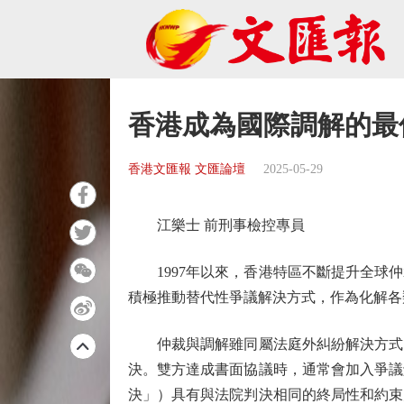
香港成為國際調解的最
香港文匯報 文匯論壇
2025-05-29
江樂士 前刑事檢控專員
1997年以來，香港特區不斷提升全球仲
積極推動替代性爭議解決方式，作為化解各
仲裁與調解雖同屬法庭外糾紛解決方式，
決。雙方達成書面協議時，通常會加入爭議
決」）具有與法院判決相同的終局性和約束