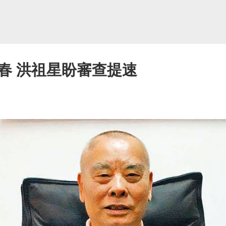
春 洪祖星盼審查提速