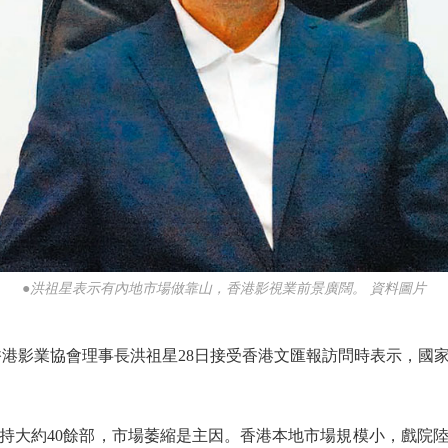
●洪祖星表示有內地市場做靠山，香港影視業前景廣闊。 資料圖片
影業協會理事長洪祖星28日接受香港文匯報訪問時表示，國
大約40餘部，市場萎縮是主因。香港本地市場規模小，戲院陸