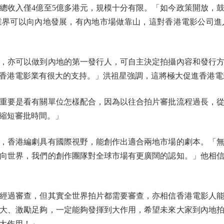
總收入僅4億至5億多港元，規模十分有限。「如今政策開放，
業界可以向內地發展，有內地市場做靠山，這對香港電影公司進
亦可以做到內地的第一發行人，可自主決定拍攝內容和發行方
香港電影業有很大的支持。」洪祖星強調，這將極大促進香港電
要是看有關單位怎樣配合，因為以往合拍片審批流程過長，從
縮短審批時間。」
香港編劇具有國際視野，能創作出適合兩地市場的劇本。「無
向世界，我們的創作團隊對全球市場有更廣闊的認知。」他相
過審查，但其實全世界拍片都需要審查，亦相信香港電影人能
大、激勵足夠，一定能夠發揮到大作用，希望未來大家到內地
大作用！」