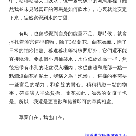
中，咕嘟咕嘟大口飲水，像一隻想像中的河馬那樣（雖
然我並未見過真正的河馬是如何飲水）。心裏就此安定
下來，猛然察覺到水的甘甜。
有時，也會感覺到自身的能量不足。那時候，就會
掙扎着澆完這些植物，除了3盆蘭花。蘭花嬌氣，除了
日常的怕冷怕熱、移進移出等特殊照顧外，它們還不能
直接澆灌。要拿個小圓桶裝水，水位低於盆高一些，然
後把帶有小孔的花盆浸入桶內，水從側邊和底部一點一
點潤濕蘭花的泥土，我稱之為「泡澡」。這樣的事需要
一些富足的精力，和多餘的耐心。稍稍精緻一點的物
事，確實讓人平添負擔。蘭花如此，漂亮的女孩子也
是。所以，我還是更喜歡和糙養即可的草葉相處。
草葉自在，我也自在。
讀香港文匯報PDF版面