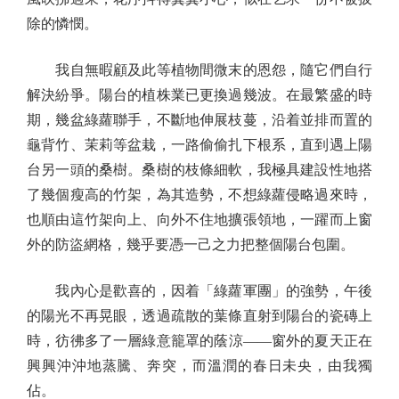
除的憐憫。
我自無暇顧及此等植物間微末的恩怨，隨它們自行
解決紛爭。陽台的植株業已更換過幾波。在最繁盛的時
期，幾盆綠蘿聯手，不斷地伸展枝蔓，沿着並排而置的
龜背竹、茉莉等盆栽，一路偷偷扎下根系，直到遇上陽
台另一頭的桑樹。桑樹的枝條細軟，我極具建設性地搭
了幾個瘦高的竹架，為其造勢，不想綠蘿侵略過來時，
也順由這竹架向上、向外不住地擴張領地，一躍而上窗
外的防盜網格，幾乎要憑一己之力把整個陽台包圍。
我內心是歡喜的，因着「綠蘿軍團」的強勢，午後
的陽光不再晃眼，透過疏散的葉條直射到陽台的瓷磚上
時，彷彿多了一層綠意籠罩的蔭涼——窗外的夏天正在
興興沖沖地蒸騰、奔突，而溫潤的春日未央，由我獨
佔。