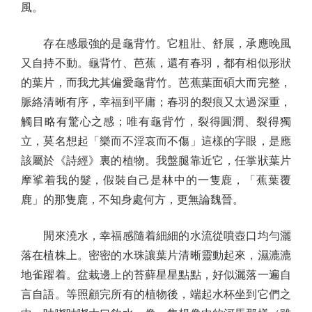
風。
存在感最強的是龜背竹。它粗壯、舒展，承應晚風
又自持不動。龜背竹、芭蕉，還有春羽，都有相似形狀
的葉片，而我尤其偏愛龜背竹。芭蕉葉面碩大而完整，
脈絡清晰有序，幸福到平庸；春羽的裂痕又太過深重，
觸目略有驚心之感；唯有龜背竹，裂得圓潤、裂得獨
立，莫名想起「樂而不淫哀而不傷」這樣的字眼，是應
該屬於《詩經》裏的植物。我盤腿靠近它，任掌狀葉片
摩挲着我的髮，假裝自己是林中的一隻鹿，「蕉葉覆
鹿」的那隻鹿，不知身處何方，更無論魏晉。
閒來澆水，幸福感隨着細細的水流從噴壺口均勻灑
落在植株上。密密的水珠讓葉片清晰靈動起來，濕漉漉
地雀躍着。盆栽邊上的苔蘚星星點點，好似灑落一遍自
言自語。等照顧完所有的植物後，端起水杯坐到它們之