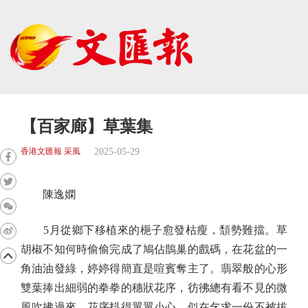
【百家廊】草葉集
2025-05-29
香港文匯報 采風
陳逸嫻
5月從鄉下移植來的梔子愈發枯瘦，頹勢難擋。草
胡椒不知何時偷偷完成了鳩佔鵲巢的戲碼，在花盆的一
角油油發綠，婷婷得簡直是喧賓奪主了。翡翠般的心形
雙葉捧出細弱的拳拳的穗狀花序，彷彿總有看不見的微
風吹拂過來，花序抖得翼翼小心，似在乞求一份不被拔