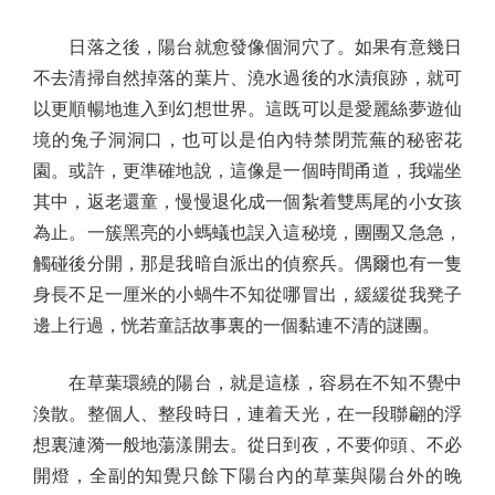
日落之後，陽台就愈發像個洞穴了。如果有意幾日
不去清掃自然掉落的葉片、澆水過後的水漬痕跡，就可
以更順暢地進入到幻想世界。這既可以是愛麗絲夢遊仙
境的兔子洞洞口，也可以是伯內特禁閉荒蕪的秘密花
園。或許，更準確地說，這像是一個時間甬道，我端坐
其中，返老還童，慢慢退化成一個紮着雙馬尾的小女孩
為止。一簇黑亮的小螞蟻也誤入這秘境，團團又急急，
觸碰後分開，那是我暗自派出的偵察兵。偶爾也有一隻
身長不足一厘米的小蝸牛不知從哪冒出，緩緩從我凳子
邊上行過，恍若童話故事裏的一個黏連不清的謎團。
在草葉環繞的陽台，就是這樣，容易在不知不覺中
渙散。整個人、整段時日，連着天光，在一段聯翩的浮
想裏漣漪一般地蕩漾開去。從日到夜，不要仰頭、不必
開燈，全副的知覺只餘下陽台內的草葉與陽台外的晚