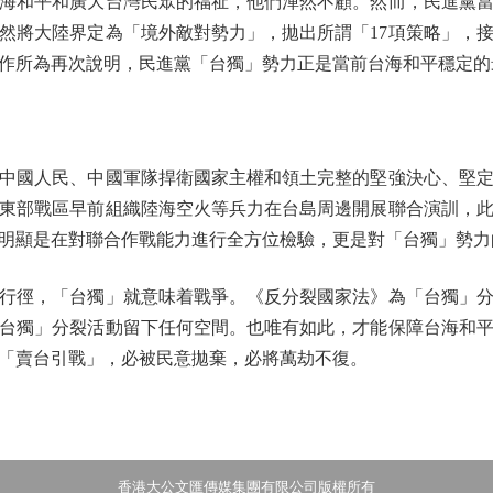
海和平和廣大台灣民眾的福祉，他們渾然不顧。然而，民進黨
然將大陸界定為「境外敵對勢力」，拋出所謂「17項策略」，
作所為再次說明，民進黨「台獨」勢力正是當前台海和平穩定的
國人民、中國軍隊捍衛國家主權和領土完整的堅強決心、堅定
東部戰區早前組織陸海空火等兵力在台島周邊開展聯合演訓，
明顯是在對聯合作戰能力進行全方位檢驗，更是對「台獨」勢力
徑，「台獨」就意味着戰爭。《反分裂國家法》為「台獨」分
台獨」分裂活動留下任何空間。也唯有如此，才能保障台海和
「賣台引戰」，必被民意拋棄，必將萬劫不復。
香港大公文匯傳媒集團有限公司版權所有