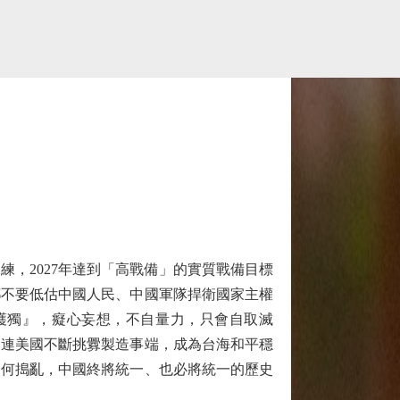
，2027年達到「高戰備」的實質戰備目標
都不要低估中國人民、中國軍隊捍衛國家主權
護獨』，癡心妄想，不自量力，只會自取滅
勾連美國不斷挑釁製造事端，成為台海和平穩
如何搗亂，中國終將統一、也必將統一的歷史