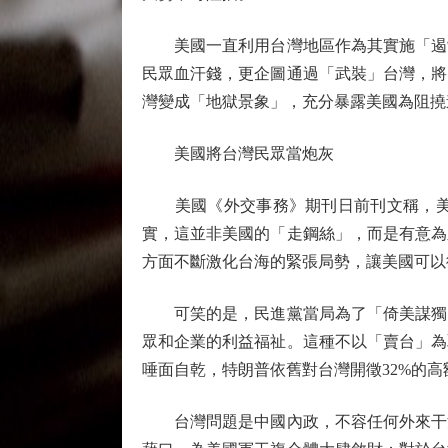
美國一直利用台灣地區作為其實施「遏制
民眾血汗錢，更企圖通過「武裝」台灣，將
灣變成「地獄景象」，充分暴露美國為阻撓
美國將台灣民眾當炮灰
美國《外交事務》期刊日前刊文稱，美國
實，這並非美國的「走鋼絲」，而是有意為
方面不斷激化台海的緊張局勢，讓美國可以
可笑的是，民進黨當局為了「倚美謀獨」
眾和企業的利益福祉。這種不以「賣台」為
唾面自乾，特朗普依舊對台灣開徵32%的
台灣問題是中國內政，不容任何外來干涉