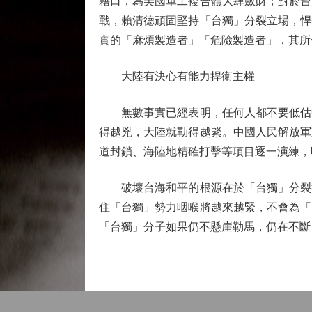
藉口，為美國軍工複合體大肆斂財；對於台
戰，賴清德頑固堅持「台獨」分裂立場，悍
實的「麻煩製造者」「危險製造者」，其所
大陸有決心有能力捍衛主權
無數事實已經表明，任何人都不要低估中
得越兇，大陸就勒得越緊。中國人民解放軍
道封鎖、海陸地精確打擊等項目逐一演練，
破壞台海和平的根源在於「台獨」分裂行
住「台獨」勢力咽喉將越來越緊，不會為「
「台獨」分子如果仍不懸崖勒馬，仍在不斷