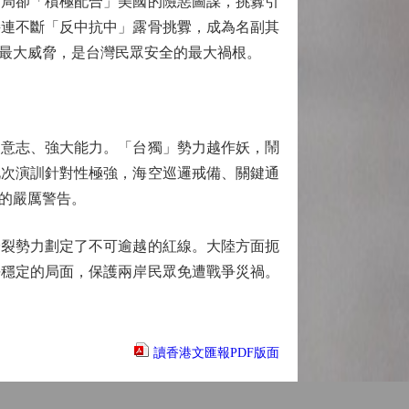
當局卻「積極配合」美國的險惡圖謀，挑釁引
接連不斷「反中抗中」露骨挑釁，成為名副其
最大威脅，是台灣民眾安全的最大禍根。
意志、強大能力。「台獨」勢力越作妖，鬧
此次演訓針對性極強，海空巡邏戒備、關鍵通
的嚴厲警告。
裂勢力劃定了不可逾越的紅線。大陸方面扼
平穩定的局面，保護兩岸民眾免遭戰爭災禍。
讀香港文匯報PDF版面