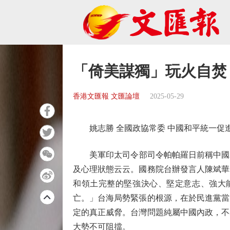
「倚美謀獨」玩火自焚
香港文匯報 文匯論壇
2025-05-29
姚志勝 全國政協常委 中國和平統一促
美軍印太司令部司令帕帕羅日前稱中國20
及心理狀態云云。國務院台辦發言人陳斌華
和領土完整的堅強決心、堅定意志、強大
亡。」台海局勢緊張的根源，在於民進黨當
定的真正威脅。台灣問題純屬中國內政，不
大勢不可阻擋。