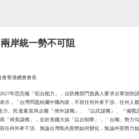
 兩岸統一勢不可阻
進會香港總會會長
27年恐完備「犯台能力」，台防務部門負責人要求台軍加快訓練
表示，「台灣問題純屬中國內政，不容任何外來干涉。任何人
能力。民進黨當局企圖『倚外謀獨』、『以武謀獨』、『備戰
局「倚美謀獨」，在於美國大搞「以台制華」，「台獨」勢力
容任何外來干涉。無論台灣島內形勢如何變化，無論外部勢力