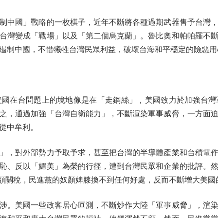
中國」戰略的一枚棋子，近年不斷將各種過期武器售予台灣，
台灣變成「戰場」以及「第二個烏克蘭」。魯比奧和帕帕羅不
遏制中國，不惜犧牲台灣民眾利益，破壞台海和平穩定的險惡用
在台問題上的境地像是在「走鋼絲」，美國致力於加強台灣
之，通過加強「台灣自衛能力」，不斷渲染軍事威脅，一方面
從中牟利。
，對外部勢力予取予求，甚至把台灣的半導體產業和台積電作
恥、反以「媚美」為榮的行徑，遭到台灣民眾和企業的批評。
高額關稅，民進黨的奴顏婢膝換不到任何好處，反而不斷增大美國
。美國一些政客居心叵測，不斷炒作大陸「軍事威脅」，渲染