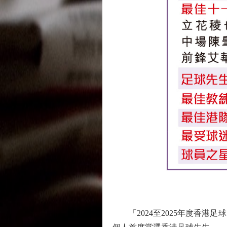
「2024至2025年度香港