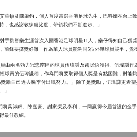
華頓及陳肇鈞，個人首度當選香港足球先生，巴科爾在台上致
持，也感謝教練盧比度，帶領我們不斷進步。」
手劉智樂生涯首次入圍香港足球明星11人，樂仔得知自己獲
，前鋒要攞獎好難，作為華人球員能夠同5位外籍球員競爭，覺
由兩名効力冠忠南區的球員伍瑋謙及趙聡悟獲得。伍瑋謙作為球
輕球員的伍瑋謙稱，作為門將要取得個人獎是有點困難，對能
係獎勵自己過去幾季付出嘅努力。」除了是獎勵，伍瑋謙更希望
。」
將葉鴻輝、陳嘉豪、謝家榮及泰利，一同贏得今屆首設的金手
得最佳教練。