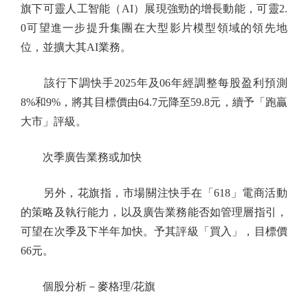
旗下可靈人工智能（AI）展現強勁的增長動能，可靈2.
0可望進一步提升集團在大型影片模型領域的領先地
位，並擴大其AI業務。
該行下調快手2025年及06年經調整每股盈利預測
8%和9%，將其目標價由64.7元降至59.8元，續予「跑贏
大市」評級。
次季廣告業務或加快
另外，花旗指，市場關注快手在「618」電商活動
的策略及執行能力，以及廣告業務能否如管理層指引，
可望在次季及下半年加快。予其評級「買入」，目標價
66元。
個股分析－麥格理/花旗