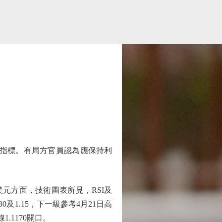
指標。有局方官員認為應保持利
元方面，技術圖表所見，RSI及
及1.15，下一級參考4月21日高
1.1170關口。