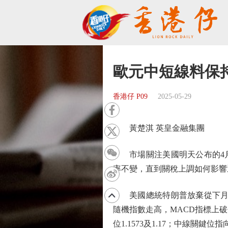
歐元中短線料保
香港仔 P09
2025-05-29
黃楚淇 英皇金融集團
市場關注美國明天公布的4月
率不變，直到關稅上調如何影響
美國總統特朗普放棄從下月起對
隨機指數走高，MACD指標上破信
位1.1573及1.17；中線關鍵位指