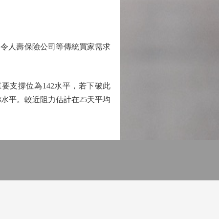
令人壽保險公司等傳統買家需求
要支撐位為142水平，若下破此
38水平。較近阻力估計在25天平均