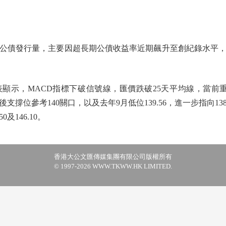
債發行量，主要因超長期公債收益率近期飆升至創紀錄水平，
，MACD指標下破信號線，匯價跌破25天平均線，當前重
撐位參考140關口，以及去年9月低位139.56，進一步指向1
0及146.10。
香港大公文匯傳媒集團有限公司版權所有
© 1997-2026 WWW.TKWW.HK LIMITED.