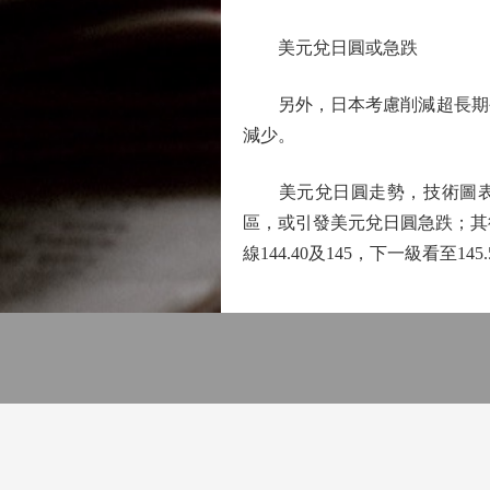
美元兌日圓或急跌
另外，日本考慮削減超長期公
減少。
美元兌日圓走勢，技術圖表顯示
區，或引發美元兌日圓急跌；其後支
線144.40及145，下一級看至145.5