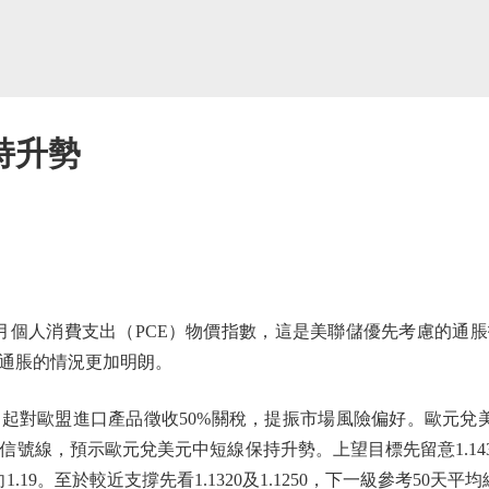
持升勢
個人消費支出（PCE）物價指數，這是美聯儲優先考慮的通脹
通脹的情況更加明朗。
歐盟進口產品徵收50%關稅，提振市場風險偏好。歐元兌美
號線，預示歐元兌美元中短線保持升勢。上望目標先留意1.1430
向1.19。至於較近支撐先看1.1320及1.1250，下一級參考50天平均線