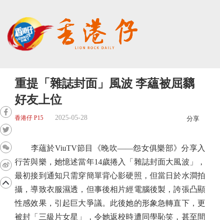
重提「雜誌封面」風波 李蘊被屈黐
好友上位
2025-05-28
香港仔 P15
分享
李蘊於ViuTV節目《晚吹——怨女俱樂部》分享入
行苦與樂，她憶述當年14歲捲入「雜誌封面大風波」，
最初接到通知只需穿簡單背心影硬照，但當日於水澗拍
攝，導致衣服濕透，但事後相片經電腦後製，誇張凸顯
性感效果，引起巨大爭議。此後她的形象急轉直下，更
被封「三級片女星」，令她返校時遭同學恥笑，甚至間