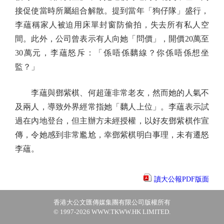
接促使當時所屬組合解散。提到當年「狗仔隊」盛行，
李蘊稱家人被迫用床單封窗防偷拍，失去所有私人空
間。此外，公司曾表示有人向她「問價」，開價20萬至
30萬元，李蘊怒斥：「係唔係黐線？你係唔係想坐
監？」
李蘊與鄧紫棋、何超蓮非常老友，然而她的人氣不
及兩人，導致外界經常指她「黐人上位」。李蘊表示試
過在內地登台，但主辦方未經授權，以好友鄧紫棋作宣
傳，令她感到非常尷尬，幸鄧紫棋明白事理，未有遷怒
李蘊。
讀大公報PDF版面
香港大公文匯傳媒集團有限公司版權所有
© 1997-2026 WWW.TKWW.HK LIMITED.