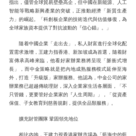
指出，儘管全球貿易壁壘高企，但中國在新能源、人工
智能等戰略新興產業的突破，正推動經濟「新質生產
力」的崛起。「科創板企業的技術迭代與估值修復，為
全球家族資本提供了對抗波動的『信心錨』。」
隨着中國企業「走出去」，私人財富進行全球化配
置需求激增，王建力指香港、新加坡成為首選，隨着財
富傳承高峰來臨，他看好家辦業務將呈現「脈衝式增
長」，而中金策略就是把內地成熟服務模式延伸至海
外，打造「升級版」家辦服務。他認為，中金公司的家
辦業務已超越傳統理財，深入企業家生活各層面，「不
只管錢，更要管好企業家的『人生周期』」，「從資產
保值、子女教育到慈善規劃，提供全品類服務」。
擴充財管團隊 鞏固領先地位
相比內地，王建力視香港家辦市場為「藍海中的藍