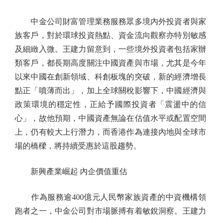
中金公司財富管理業務服務眾多境內外投資者與家
族客戶，對於環球投資熱點、資金流向觀察亦特別敏感
及細緻入微。王建力留意到，一些境外投資者包括家辦
類客戶，都長期高度關注中國資產與市場，尤其是今年
以來中國在創新領域、科創板塊的突破，新的經濟增長
點正「噴薄而出」，加上全球關稅影響下，中國經濟與
政策環境的穩定性，正給予國際投資者「震盪中的信
心」，故他預期，中國資產無論在估值水平或配置空間
上，仍有較大上行潛力，而香港作為連接內地與全球市
場的橋樑，將持續受惠於這股趨勢。
新興產業崛起 內企價值重估
作為服務逾400億元人民幣家族資產的中資機構領
跑者之一，中金公司對市場脈搏有着敏銳洞察。王建力