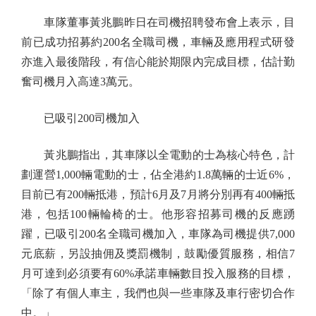
車隊董事黃兆鵬昨日在司機招聘發布會上表示，目
前已成功招募約200名全職司機，車輛及應用程式研發
亦進入最後階段，有信心能於期限內完成目標，估計勤
奮司機月入高達3萬元。
已吸引200司機加入
黃兆鵬指出，其車隊以全電動的士為核心特色，計
劃運營1,000輛電動的士，佔全港約1.8萬輛的士近6%，
目前已有200輛抵港，預計6月及7月將分別再有400輛抵
港，包括100輛輪椅的士。他形容招募司機的反應踴
躍，已吸引200名全職司機加入，車隊為司機提供7,000
元底薪，另設抽佣及獎罰機制，鼓勵優質服務，相信7
月可達到必須要有60%承諾車輛數目投入服務的目標，
「除了有個人車主，我們也與一些車隊及車行密切合作
中。」