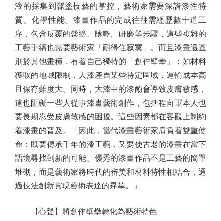
液的採集到髹塗技藝的掌控，藝術家需要深諳漆性特
質、化學性能。漆畫作品的完成往往需經歷數十道工
序，包含反覆的髹塗、陰乾、研磨等步驟，這些複雜的
工藝手續也需要藝術家「耐得住寂寞」。而且漆畫還區
別於其他畫種，有着自己獨特的「創作壁壘」：如材料
獲取的地域限制，大漆產自某些特定區域，運輸成本高
且保存難度大。同時，大漆中的漆酚會導致皮膚敏感，
這也阻礙一些人從事漆畫藝術創作，包括程向軍本人也
要長期忍受皮膚敏感的困擾。這些因素都在客觀上制約
着漆畫的普及。「因此，當代漆畫藝術家肩負着雙重使
命：既要傳承千年的漆工藝，又要使古老的漆畫在當下
語境尋找到新的可能。優秀的漆畫作品不是工藝的簡單
堆砌，而是藝術家將時代的審美和材料特性相結合，通
過技法創新實現藝術表達的昇華。」
【心聲】將創作壁壘轉化為藝術特色