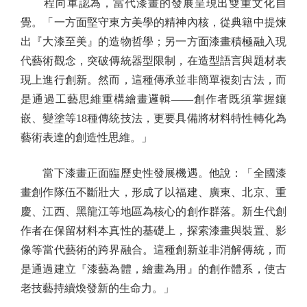
程向軍認為，當代漆畫的發展呈現出雙重文化自
覺。「一方面堅守東方美學的精神內核，從典籍中提煉
出『大漆至美』的造物哲學；另一方面漆畫積極融入現
代藝術觀念，突破傳統器型限制，在造型語言與題材表
現上進行創新。然而，這種傳承並非簡單複刻古法，而
是通過工藝思維重構繪畫邏輯——創作者既須掌握鑲
嵌、變塗等18種傳統技法，更要具備將材料特性轉化為
藝術表達的創造性思維。」
當下漆畫正面臨歷史性發展機遇。他說：「全國漆
畫創作隊伍不斷壯大，形成了以福建、廣東、北京、重
慶、江西、黑龍江等地區為核心的創作群落。新生代創
作者在保留材料本真性的基礎上，探索漆畫與裝置、影
像等當代藝術的跨界融合。這種創新並非消解傳統，而
是通過建立『漆藝為體，繪畫為用』的創作體系，使古
老技藝持續煥發新的生命力。」