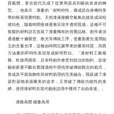
質載體，更在當代完成了從實用器具到藝術表達的轉
型。」他表示，漆畫的「材料特性」構成其自身獨特美
學的根基視覺特點。天然漆液接觸空氣氧化後形成深棕
琥珀色，隨着時間推移逐漸呈現半透明質感，這種不可
複製的材料語言造就了漆畫獨有的視覺品格。創作者須
通過數十遍髹塗、推光等傳統工序，使畫面產生溫潤如
玉的含蓄光澤，這種由時間沉澱帶來的審美特質，與西
方油畫的即時性表現形成鮮明對比。「漆材料工藝複
雜、乾燥周期長，且有時創作會受到技法的制約，促使
藝術家要不斷在實踐過程中尋找突破傳統觀念的範式，
形成其平面裝飾性與材料肌理的完美融合，既延續了漆
器對器物表面審美的追求，又突破了傳統功能性的束
縛，使得漆材料在當代藝術語境中獲得了自由表達。」
漆藝為體 繪畫為用