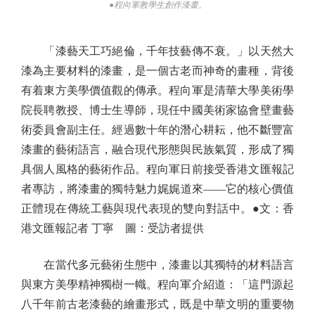
●程向軍教學生創作漆畫。
「漆藝天工巧絕倫，千年技藝傳不衰。」以天然大
漆為主要材料的漆畫，是一個古老而神奇的畫種，背後
有着東方美學價值觀的傳承。程向軍是清華大學美術學
院長聘教授、博士生導師，現任中國美術家協會壁畫藝
術委員會副主任。經過數十年的潛心耕耘，他不斷豐富
漆畫的藝術語言，融合現代形態與民族氣質，形成了獨
具個人風格的藝術作品。程向軍日前接受香港文匯報記
者專訪，將漆畫的獨特魅力娓娓道來——它的核心價值
正體現在傳統工藝與現代表現的雙向對話中。●文：香
港文匯報記者 丁寧 圖：受訪者提供
在當代多元藝術生態中，漆畫以其獨特的材料語言
與東方美學精神獨樹一幟。程向軍介紹道：「這門源起
八千年前古老漆藝的繪畫形式，既是中華文明的重要物