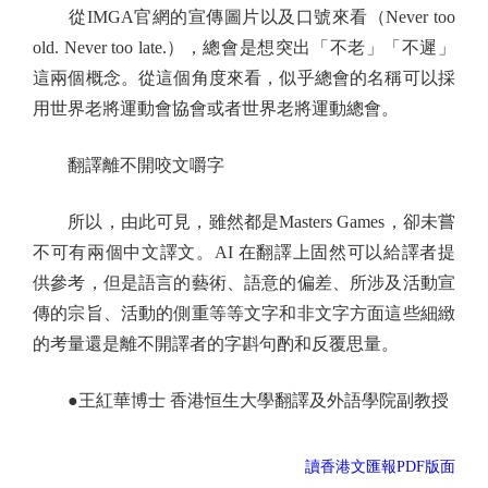
從IMGA官網的宣傳圖片以及口號來看（Never too
old. Never too late.），總會是想突出「不老」「不遲」
這兩個概念。從這個角度來看，似乎總會的名稱可以採
用世界老將運動會協會或者世界老將運動總會。
翻譯離不開咬文嚼字
所以，由此可見，雖然都是Masters Games，卻未嘗
不可有兩個中文譯文。AI 在翻譯上固然可以給譯者提
供參考，但是語言的藝術、語意的偏差、所涉及活動宣
傳的宗旨、活動的側重等等文字和非文字方面這些細緻
的考量還是離不開譯者的字斟句酌和反覆思量。
●王紅華博士 香港恒生大學翻譯及外語學院副教授
讀香港文匯報PDF版面