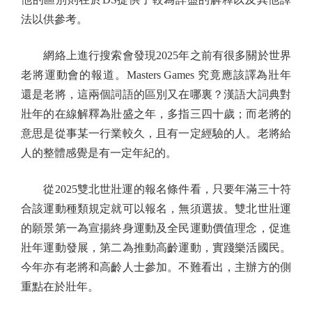
法以供參考。
網絡上進行搜索會發現2025年之前有很多關於世界
老將運動會的報道。Masters Games 究竟應該譯為壯年
還是老將，這兩個詞語的區別又在哪裏？漢語大詞典對
壯年的在線解釋為壯盛之年，多指三四十歲；而老將的
意思是從事某一行業較久，且有一定經驗的人。老將給
人的整體感覺是有一定年紀的。
從2025雙北世壯運的報名條件看，只要年滿三十符
合該運動種類規定就可以報名，無須選拔。雙北世壯運
的願景第一為宣揚終身運動及全民運動價值理念，促進
壯年運動發展，第二為推動高齡運動，實踐樂活國民。
今年亦有老將和高齡人士參加。不難看出，主辦方的側
重點在於壯年。