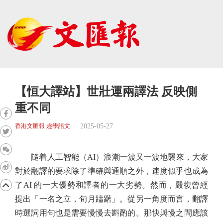
【恒大譯站】世壯運兩譯法 反映側
重不同
2025-05-27
香港文匯報 趣學語文
隨着人工智能（AI）浪潮一波又一波地襲來，大家
對於翻譯的要求除了準確與通順之外，速度似乎也成為
了AI 的一大優勢和譯者的一大劣勢。然而，嚴復曾經
提出「一名之立，旬月躊躇」。從另一角度而言，翻譯
時選詞用句也是需要慢慢去斟酌的。那快與慢之間應該