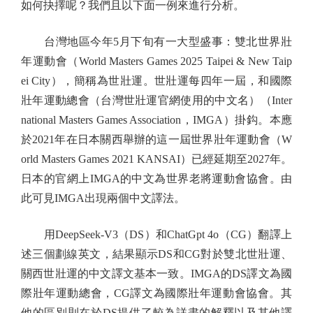
如何抉擇呢？我們且以下面一例來進行分析。
台灣地區今年5月下旬有一大型盛事：雙北世界壯
年運動會（World Masters Games 2025 Taipei & New Taip
ei City），簡稱為世壯運。世壯運每四年一屆，和國際
壯年運動總會（台灣世壯運官網使用的中文名）（Inter
national Masters Games Association，IMGA）掛鈎。本應
於2021年在日本關西舉辦的這一屆世界壯年運動會（W
orld Masters Games 2021 KANSAI）已經延期至2027年。
日本的官網上IMGA的中文為世界老將運動會協會。由
此可見IMGA出現兩個中文譯法。
用DeepSeek-V3（DS）和ChatGpt 4o（CG）翻譯上
述三個劃線英文，結果顯示DS和CG對於雙北世壯運、
關西世壯運的中文譯文基本一致。IMGA的DS譯文為國
際壯年運動總會，CG譯文為國際壯年運動會協會。其
他的區別則在於DS提供了較為詳盡的解釋以及其他譯