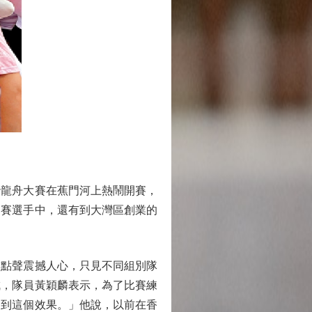
沙龍舟大賽在蕉門河上熱鬧開賽，
比賽選手中，還有到大灣區創業的
點聲震撼人心，只見不同組別隊
成，隊員黃穎麟表示，為了比賽練
達到這個效果。」他說，以前在香