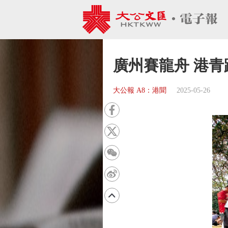
廣州賽龍舟 港青
大公報 A8：港聞
2025-05-26