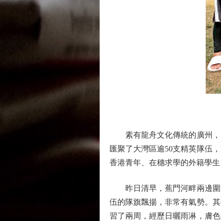
素有龍舟文化傳統的廣州，各區
匯聚了大灣區逾50支精英隊伍
香港青年、在穗求學的外籍學生
昨日清早，蕉門河畔兩邊圍滿
伍的隊旗飄揚，非常有氣勢。其
習了兩周，經歷日曬雨淋，膚色