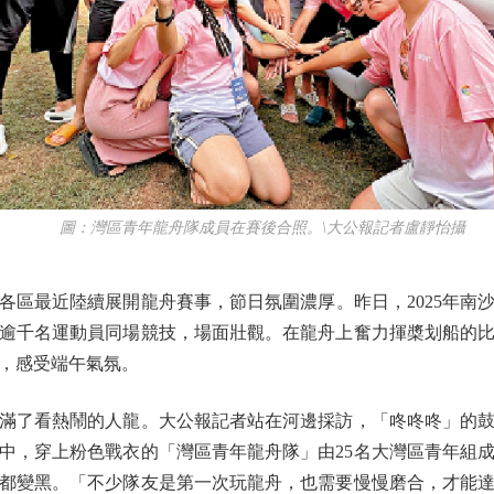
圖：灣區青年龍舟隊成員在賽後合照。\大公報記者盧靜怡攝
最近陸續展開龍舟賽事，節日氛圍濃厚。昨日，2025年南
，逾千名運動員同場競技，場面壯觀。在龍舟上奮力揮槳划船的
，感受端午氣氛。
了看熱鬧的人龍。大公報記者站在河邊採訪，「咚咚咚」的鼓
中，穿上粉色戰衣的「灣區青年龍舟隊」由25名大灣區青年組
都變黑。「不少隊友是第一次玩龍舟，也需要慢慢磨合，才能