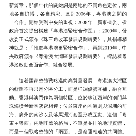
新篇章，那個年代的關鍵詞是兩地的不同角色定位，兩
地各自拚搏，各自精彩。直到2006年，粵港澳之間的
「合作」開始受到中央的重視；2008年，廣東省委、省
政府首次提出構建「粵港澳緊密合作區」；2009年，發
改委正式頒布《珠三角改革發展規劃綱要》，其指導精
神就是：「推進粵港澳更緊密合作」。再到2019年，中
央政府頒布《粵港澳大灣區發展規劃綱要》，標誌着粵
港澳啟動全面合作、融合發展。
隨着國家整體戰略邁向高質量發展，粵港澳大灣區
的藍圖不再只是分區分工，而是強調優勢互補，融合互
動。香港與澳門作為兩個特區，位於珠江西岸的澳門與
珠海橫琴新區緊密相連；位於東岸的香港則與深圳的前
海、廣州的南沙以及落馬洲河套區形成互動。這個「粵
東＋粵西」兩地呼應的格局，不單是並排的地理實體，
而是一個戰略整體的「兩面」，是命運相連的共同體。