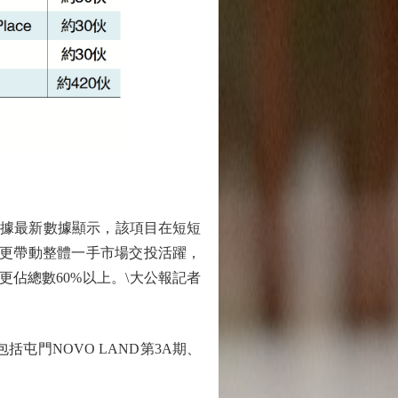
。據最新數據顯示，該項目在短短
潮，更帶動整體一手市場交投活躍，
量更佔總數60%以上。\大公報記者
門NOVO LAND第3A期、