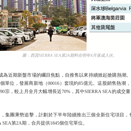
圖：西貢SIERRA SEA第2A期料在明年4月落成入伙。
EA成為近期新盤市場的矚目焦點，自推售以來持續掀起搶購熱潮
0個單位，發展商新地（00016）套現約85億元。這股銷售熱
0宗，較上月全月大幅增長近70%，其中SIERRA SEA的成交
團乘勢追擊，計劃於下半年陸續推出三個全新住宅項目，包括屯
A SEA第2A期，合共提供1845個住宅單位。