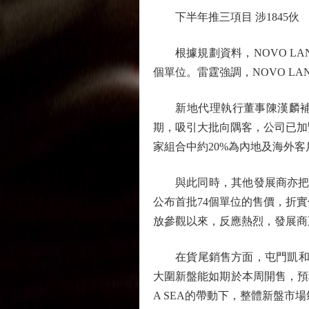
下半年推三項目 涉1845伙
根據規劃資料，NOVO LAND第
個單位。雷霆強調，NOVO L
新地代理執行董事陳漢麟補充說
期，吸引大批向隅客，公司已加緊
家組合中約20%為內地及海外
與此同時，其他發展商亦把握市場
公布首批74個單位的售價，折實
放參觀以來，反應熱烈，發展商
在貨尾銷售方面，屯門凱和山表
大圍新盤能如期於本周開售，預料
A SEA的帶動下，整體新盤市