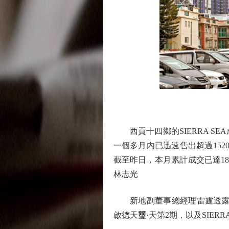
西貢十四鄉的SIERRA S
一個多月內已迅速售出超過152
截至昨日，本月累計成交已達189
林志光
新地副董事總經理雷霆透露，集
啟德天璽·天第2期，以及SIERR