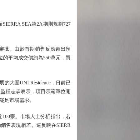
ERRA SEA第2A期則規劃727
的審批。由於首期銷售反應超出預
位的平均成交價約為550萬元，買
NI Residence，日前已
務總監鍾志霖表示，項目示範單位開
滿足市場需求。
100宗。市場人士分析指出，若
銷售表現相若。這反映在SIERR