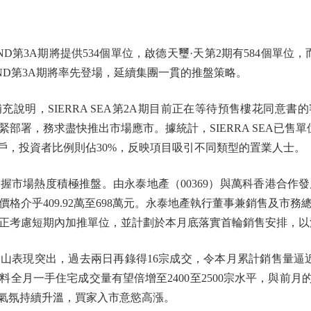
3A期將提供534個單位，啟德天璽·天第2期有584個單位，而SI
AND第3A期將率先登場，延續集團一貫的推盤策略。
明，SIERRA SEA第2A期目前正在等待預售樓花同意書
部署，務求盡快推出市場應市。據統計，SIERRA SEA已售單
客戶，投資者比例則佔30%，反映項目吸引不同類型的置業人士。
熱度積極推盤。由永泰地產（00369）與萬科香港合作發展的大圍U
價格介乎409.92萬至698萬元。永泰地產執行董事兼銷售及市
正考慮短期內加推單位，並計劃於本月底落實首輪銷售安排，以
現突出，過去兩日再錄得16宗成交，令本月累計銷售量逼近
全月一手住宅成交量有望倍增至2400至2500宗水平，與前月的
場氣氛持續升溫，買家入市意慾高漲。