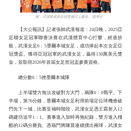
圖：武漢隊成員在頒獎儀式上慶祝。\新華社
【大公報訊】記者張帥武漢報道：24日晚，2025亞
足聯女足冠軍聯賽決賽在武漢體育中心打響，經過拚
殺，武漢女足6：5墨爾本城女足，成功捧起本次女足亞
冠獎盃。獲得亞冠冠軍的武漢女足，贏得130萬美元獎
金，並取得2026年首屆女足世冠盃參賽資格。
總分數6：5挫墨爾本城隊
上半場雙方無法攻破對方大門，兩隊0：0戰平。下
半場，第76分鐘，墨爾本城女足利用前場定位球機會破
門先下一城，比賽至補時階段，武漢女足憑王霜射入12
碼建功追平1：1。賽事進入加時再無紀錄，雙方進入殘
酷的12碼分勝負。憑藉門將陳晨連續撲出兩球，武漢女