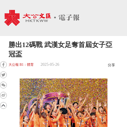
勝出12碼戰 武漢女足奪首屆女子亞
冠盃
2025-05-26
大公報 B1：體育
分享