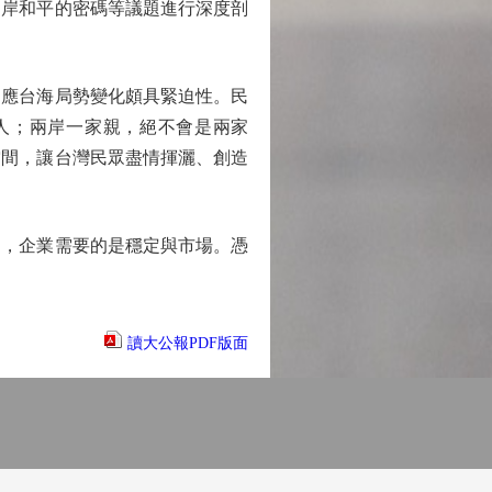
岸和平的密碼等議題進行深度剖
應台海局勢變化頗具緊迫性。民
人；兩岸一家親，絕不會是兩家
空間，讓台灣民眾盡情揮灑、創造
，企業需要的是穩定與市場。憑
讀大公報PDF版面