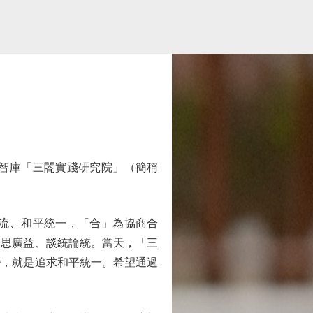
智庫「三閤實踐研究院」（簡稱
流、和平統一，「合」為協商合
集思廣益、談統論統。當天，「三
變，就是追求和平統一。希望通過