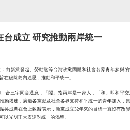
在台成立 研究推動兩岸統一
由新黨發起、勞動黨等台灣政黨團體和社會各界青年參與的
，旨在破除島內迷思，推動和平統一。
合三字同音通意，「閤」指兩岸是一家人，「和」即和平交
推動搭建，廣邀各黨派及社會各界支持和平統一的青年加入，
席吳成典在會上致辭表示，新黨成立32年來的目標一直沒有改
可以光明正大表達對統一的渴望。