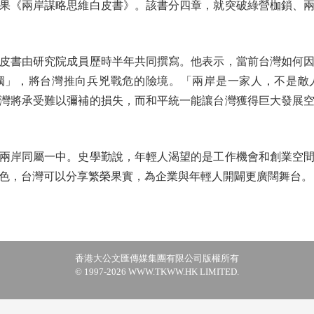
《兩岸謀略思維白皮書》。該書分四章，就突破綠營枷鎖、兩
書由研究院成員歷時半年共同撰寫。他表示，當前台灣如何因
獨」，將台灣推向兵兇戰危的險境。「兩岸是一家人，不是敵
灣將承受難以彌補的損失，而和平統一能讓台灣獲得巨大發展
岸同屬一中。史學勤說，年輕人渴望的是工作機會和創業空間
色，台灣可以分享繁榮果實，為企業與年輕人開闢更廣闊舞台。
香港大公文匯傳媒集團有限公司版權所有
© 1997-2026 WWW.TKWW.HK LIMITED.