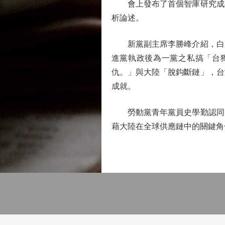
會上發布了首個智庫研究成果
析論述。
新黨副主席李勝峰介紹，白皮
進黨執政後為一黨之私搞「台
仇。」與大陸「脫鈎斷鏈」，台
成就。
勞動黨青年黨員史學勤認同兩
藉大陸在全球供應鏈中的關鍵角