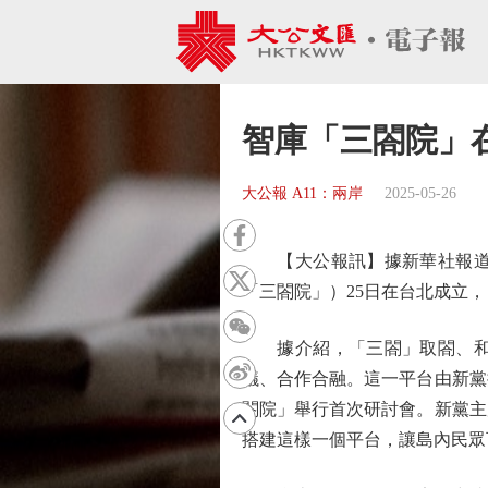
智庫「三閤院」
大公報 A11：兩岸
2025-05-26
【大公報訊】據新華社報道：
「三閤院」）25日在台北成立
據介紹，「三閤」取閤、和、
議、合作合融。這一平台由新黨
閤院」舉行首次研討會。新黨主
搭建這樣一個平台，讓島內民眾