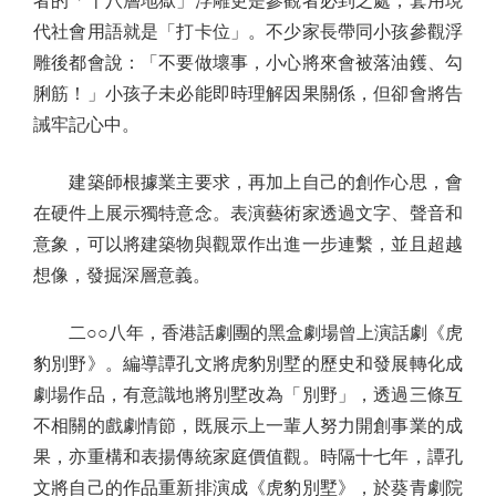
者的「十八層地獄」浮雕更是參觀者必到之處，套用現
代社會用語就是「打卡位」。不少家長帶同小孩參觀浮
雕後都會說：「不要做壞事，小心將來會被落油鑊、勾
脷筋！」小孩子未必能即時理解因果關係，但卻會將告
誡牢記心中。
建築師根據業主要求，再加上自己的創作心思，會
在硬件上展示獨特意念。表演藝術家透過文字、聲音和
意象，可以將建築物與觀眾作出進一步連繫，並且超越
想像，發掘深層意義。
二○○八年，香港話劇團的黑盒劇場曾上演話劇《虎
豹別野》。編導譚孔文將虎豹別墅的歷史和發展轉化成
劇場作品，有意識地將別墅改為「別野」，透過三條互
不相關的戲劇情節，既展示上一輩人努力開創事業的成
果，亦重構和表揚傳統家庭價值觀。時隔十七年，譚孔
文將自己的作品重新排演成《虎豹別墅》，於葵青劇院