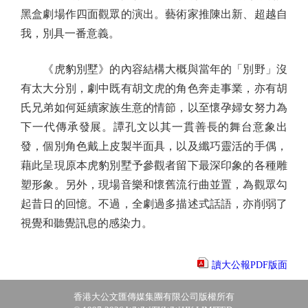
黑盒劇場作四面觀眾的演出。藝術家推陳出新、超越自
我，別具一番意義。
《虎豹別墅》的內容結構大概與當年的「別野」沒
有太大分別，劇中既有胡文虎的角色奔走事業，亦有胡
氏兄弟如何延續家族生意的情節，以至懷孕婦女努力為
下一代傳承發展。譚孔文以其一貫善長的舞台意象出
發，個別角色戴上皮製半面具，以及纖巧靈活的手偶，
藉此呈現原本虎豹別墅予參觀者留下最深印象的各種雕
塑形象。另外，現場音樂和懷舊流行曲並置，為觀眾勾
起昔日的回憶。不過，全劇過多描述式話語，亦削弱了
視覺和聽覺訊息的感染力。
讀大公報PDF版面
香港大公文匯傳媒集團有限公司版權所有