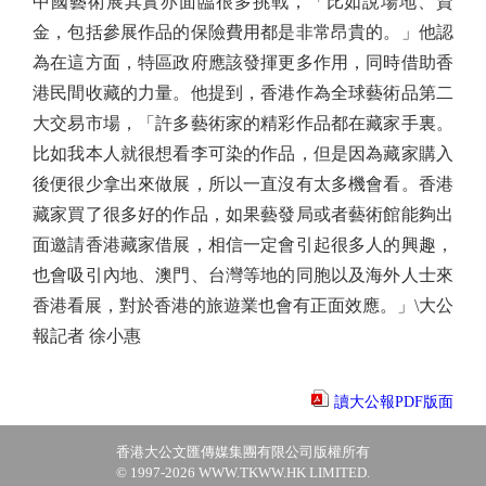
中國藝術展其實亦面臨很多挑戰，「比如說場地、資
金，包括參展作品的保險費用都是非常昂貴的。」他認
為在這方面，特區政府應該發揮更多作用，同時借助香
港民間收藏的力量。他提到，香港作為全球藝術品第二
大交易市場，「許多藝術家的精彩作品都在藏家手裏。
比如我本人就很想看李可染的作品，但是因為藏家購入
後便很少拿出來做展，所以一直沒有太多機會看。香港
藏家買了很多好的作品，如果藝發局或者藝術館能夠出
面邀請香港藏家借展，相信一定會引起很多人的興趣，
也會吸引內地、澳門、台灣等地的同胞以及海外人士來
香港看展，對於香港的旅遊業也會有正面效應。」\大公
報記者 徐小惠
讀大公報PDF版面
香港大公文匯傳媒集團有限公司版權所有
© 1997-2026 WWW.TKWW.HK LIMITED.