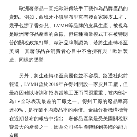
歐洲奢侈品一直把歐洲傳統手工藝作為品牌產品的
賣點。例如，西班牙小鎮烏布里克有幾百家製皮工坊，
幾乎包辦了香奈兒、LVMH等品牌的皮具生產，被視為
是歐洲奢侈品產業的象徵。但這種商業模式正在被特朗
普的關稅政策打擊。歐洲品牌則認為，若將生產轉移至
美國，其奢侈品在消費者心目中不會擁有與「歐洲製
造」同樣的聲譽。
另外，將生產轉移至美國也並不容易。路透社此前
報道，LVMH曾於2019年在得州開設一家皮具工廠，但
最終因難以培訓和招募當地工匠而問題重重，被內部評
為LV全球表現最差的工廠之一。得州工廠的廢品率高
達40%，是行業平均廢品率的兩倍。金融分析機構標普
在近期發布的報告中指出，奢侈品產業是受美國關稅影
響最大的產業之一，因為公司將生產轉移到美國的能力
有限。