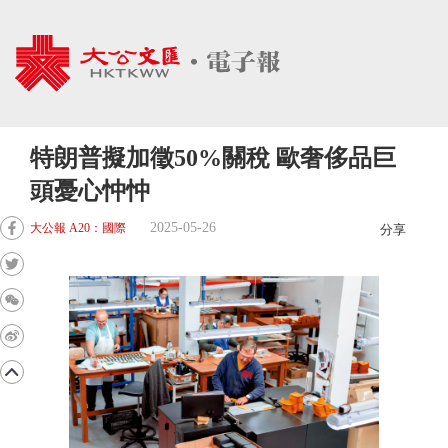
特朗普擬加徵50%關稅 歐奢侈品巨
頭憂心忡忡
2025-05-26
大公報 A20：國際
分享