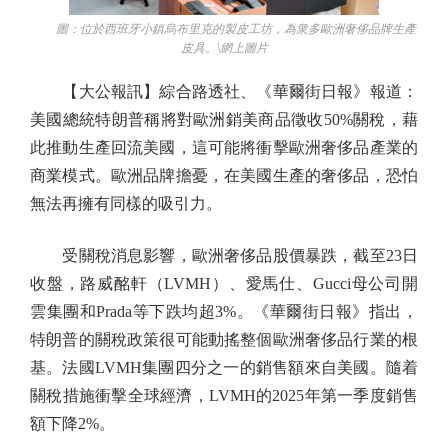
圖：位於西班牙小鎮烏布里克的製皮工坊，為衆多歐洲奢侈品牌生產
皮具。\網上圖片
【大公報訊】綜合路透社、《華爾街日報》報道：
美國總統特朗普稱將對歐洲銷美商品徵收50%關稅，藉
此推動生產回流美國，這可能將衝擊歐洲奢侈品產業的
商業模式。歐洲品牌擔憂，在美國生產的奢侈品，恐怕
無法再擁有同樣的吸引力。
受關稅消息影響，歐洲奢侈品股價暴跌，截至23日
收盤，路威酩軒（LVMH）、愛馬仕、Gucci母公司開
雲集團和Prada等下跌均超3%。《華爾街日報》指出，
特朗普的關稅政策很可能動搖整個歐洲奢侈品行業的根
基。法國LVMH集團四分之一的銷售額來自美國。隨着
關稅措施衝擊全球經濟，LVMH的2025年第一季度銷售
額下降2%。