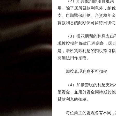
（2）如其他扣除項目足夠，
用。除了居所貸款利息外，納稅
支、自願醫保計劃、合資格年金
貸款利息的配額便可留待日後使
（3）樓花期間的利息支出不
現樓按揭的條款已經睇齊，因
是，居所貸款利息的扣稅指引指
將無法用作扣稅。
加按套現利息不可扣稅
（4）加按套現的利息支出不
筆資金，並用於資金周轉或其他
貸款利息的扣稅。
每位業主的處境各有不同，計