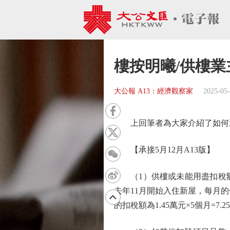
樓按明曦/供樓業
大公報 A13：經濟觀察家
2025-05
上回筆者為大家介紹了如何透
【承接5月12月A13版】
（1）供樓或未能用盡扣稅額
去年11月開始入住新屋，每月的供
的扣稅額為1.45萬元×5個月=7