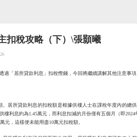
主扣稅攻略（下）\張顥曦
-26
過「居所貸款利息」扣稅慳錢，今回將繼續講解其他注意事項
。居所貸款利息的扣稅額是根據供樓人士在課稅年度內的總供
樓利息約為1.45萬元，而利息扣減的月份僅有五個月（即2024年
.25萬元，這樣便未能用盡10萬元扣稅額。