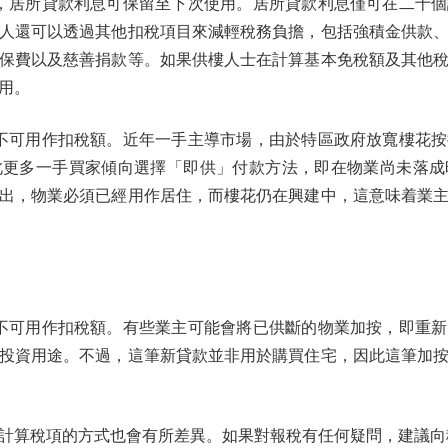
居所貸款利息可保留至下次使用。居所貸款利息僅可在二十個
人還可以透過其他扣稅項目來減輕稅務負擔，包括強積金供款
保費以及慈善捐款等。如果供樓人士在計算基本免稅額及其他
用。
可用作扣稅額。近年一手主導市場，由於特區政府放寬樓花按
此更多一手買家傾向選擇「即供」付款方法，即在物業尚未落成
出，物業必須已經用作居住，而樓花仍在興建中，這意味着業
可用作扣稅額。有些業主可能會將已供斷的物業加按，即重新
投資用途。不過，這筆新貸款並非用於購買住宅，因此這筆加
算稅項的方式也會有所差異。如果對報稅有任何疑問，建議向