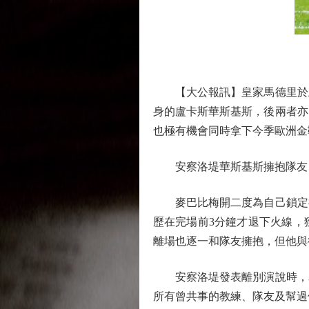
【大公報訊】皇家馬德里於上
身的盧卡斯華斯基斯，後兩者亦
也極有機會同時拿下今季歐洲金
安察洛堤華斯基斯擁抱隊友
麥巴比梅開二度為自己鎖定神
歷在完場前3分鐘才退下火線，
離場也逐一和隊友擁抱，但他與
安察洛堤發表離別演說時，表
所有曾共事的教練、隊友及幫過