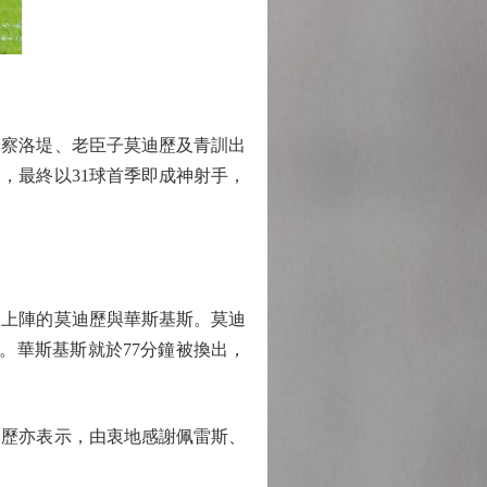
察洛堤、老臣子莫迪歷及青訓出
，最終以31球首季即成神射手，
上陣的莫迪歷與華斯基斯。莫迪
。華斯基斯就於77分鐘被換出，
歷亦表示，由衷地感謝佩雷斯、