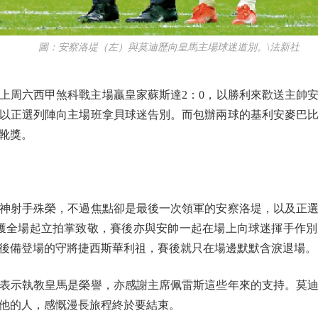
圖：安察洛堤（左）與莫迪歷向皇馬主場球迷道別。\法新社
周六西甲煞科戰主場贏皇家蘇斯達2：0，以勝利來歡送主帥安
以正選列陣向主場班拿貝球迷告別。而包辦兩球的基利安麥巴比
靴獎。
射手殊榮，不過焦點卻是最後一次領軍的安察洛堤，以及正選
獲全場起立拍掌致敬，賽後亦與安帥一起在場上向球迷揮手作別
後備登場的守將捷西斯華利祖，賽後就只在場邊默默含淚退場。
示執教皇馬是榮譽，亦感謝主席佩雷斯這些年來的支持。莫迪
他的人，感慨漫長旅程終於要結束。