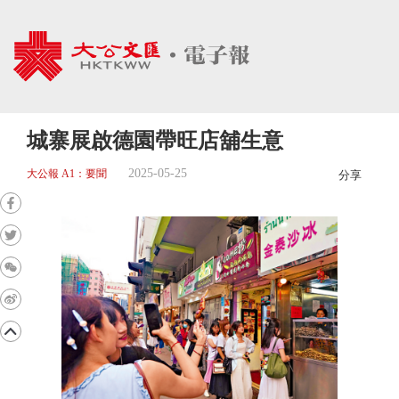
城寨展啟德園帶旺店舖生意
2025-05-25
大公報 A1：要聞
分享