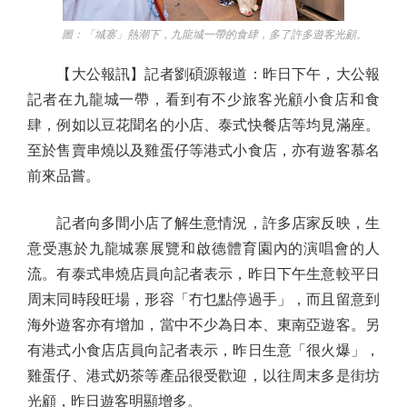
圖：「城寨」熱潮下，九龍城一帶的食肆，多了許多遊客光顧。
【大公報訊】記者劉碩源報道：昨日下午，大公報
記者在九龍城一帶，看到有不少旅客光顧小食店和食
肆，例如以豆花聞名的小店、泰式快餐店等均見滿座。
至於售賣串燒以及雞蛋仔等港式小食店，亦有遊客慕名
前來品嘗。
記者向多間小店了解生意情況，許多店家反映，生
意受惠於九龍城寨展覽和啟德體育園內的演唱會的人
流。有泰式串燒店員向記者表示，昨日下午生意較平日
周末同時段旺場，形容「冇乜點停過手」，而且留意到
海外遊客亦有增加，當中不少為日本、東南亞遊客。另
有港式小食店店員向記者表示，昨日生意「很火爆」，
雞蛋仔、港式奶茶等產品很受歡迎，以往周末多是街坊
光顧，昨日遊客明顯增多。