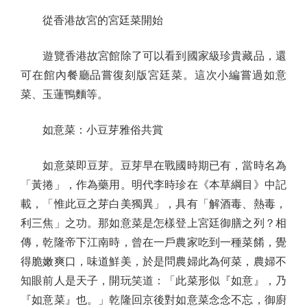
從香港故宮的宮廷菜開始
遊覽香港故宮館除了可以看到國家級珍貴藏品，還
可在館內餐廳品嘗復刻版宮廷菜。這次小編嘗過如意
菜、玉蓮鴨麵等。
如意菜：小豆芽雅俗共賞
如意菜即豆芽。豆芽早在戰國時期已有，當時名為
「黃捲」，作為藥用。明代李時珍在《本草綱目》中記
載，「惟此豆之芽白美獨異」，具有「解酒毒、熱毒，
利三焦」之功。那如意菜是怎樣登上宮廷御膳之列？相
傳，乾隆帝下江南時，曾在一戶農家吃到一種菜餚，覺
得脆嫩爽口，味道鮮美，於是問農婦此為何菜，農婦不
知眼前人是天子，開玩笑道：「此菜形似『如意』，乃
『如意菜』也。」乾隆回京後對如意菜念念不忘，御廚