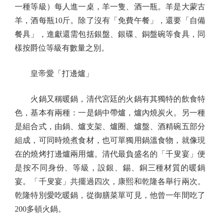
一種等級）每人進一桌，羊一隻、酒一瓶。羊是大蒙古
羊，酒每瓶10斤。除了沒有「免費午餐」，還要「自備
餐具」，進獻還需包括銀盤、銀碟、銅盤碗等食具，同
樣按爵位等級有數量之別。
皇帝愛「打邊爐」
火鍋又稱暖鍋，清代宮廷的火鍋有其獨特的飲食特
色，基本有兩種：一是鍋中帶爐，爐內燒炭火。另一種
是組合式，由鍋、爐支架、爐圈、爐盤、酒精碗五部分
組成，可同時燒煮食材，也可單獨用鍋溫食物，就像現
在的燒烤打邊爐兩用爐。清代最負盛名的「千叟宴」便
是按不同身份、等級，設銀、錫、銅三種材質的暖鍋
宴。「千叟宴」共擺過四次，康熙和乾隆各舉行兩次。
乾隆特別愛吃暖鍋，從御膳菜單可見，他曾一年間吃了
200多頓火鍋。