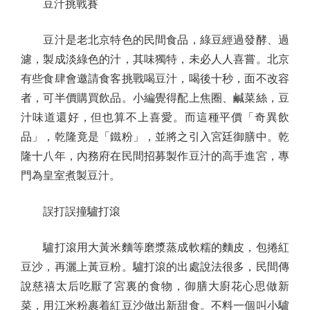
豆汁挑戰賽
豆汁是老北京特色的民間食品，綠豆經過發酵、過
濾，製成淡綠色的汁，其味獨特，未必人人喜嘗。北京
有些食肆會邀請食客挑戰喝豆汁，喝後十秒，面不改容
者，可半價購買飲品。小編覺得配上焦圈、鹹菜絲，豆
汁味道還好，但也算不上喜愛。而這種平價「奇異飲
品」，乾隆竟是「鐵粉」，並將之引入宮廷御膳中。乾
隆十八年，內務府在民間招募製作豆汁的高手進宮，專
門為皇室煮製豆汁。
誤打誤撞驢打滾
驢打滾用大黃米麵等磨漿蒸成軟糯的麵皮，包捲紅
豆沙，再灑上黃豆粉。驢打滾的出處說法很多，民間傳
說慈禧太后吃厭了宮裏的食物，御膳大廚花心思做新
菜，用江米粉裹着紅豆沙做出新甜食。不料一個叫小驢