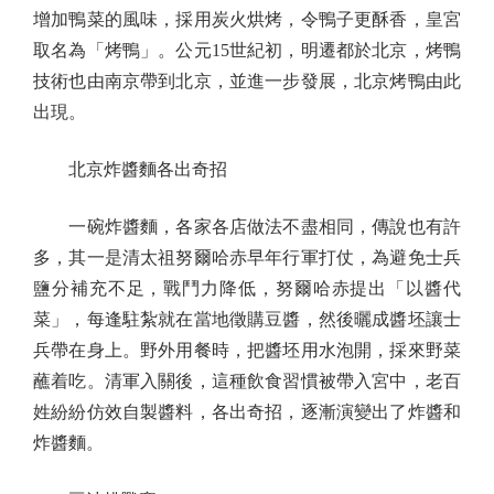
增加鴨菜的風味，採用炭火烘烤，令鴨子更酥香，皇宮
取名為「烤鴨」。公元15世紀初，明遷都於北京，烤鴨
技術也由南京帶到北京，並進一步發展，北京烤鴨由此
出現。
北京炸醬麵各出奇招
一碗炸醬麵，各家各店做法不盡相同，傳說也有許
多，其一是清太祖努爾哈赤早年行軍打仗，為避免士兵
鹽分補充不足，戰鬥力降低，努爾哈赤提出「以醬代
菜」，每逢駐紮就在當地徵購豆醬，然後曬成醬坯讓士
兵帶在身上。野外用餐時，把醬坯用水泡開，採來野菜
蘸着吃。清軍入關後，這種飲食習慣被帶入宮中，老百
姓紛紛仿效自製醬料，各出奇招，逐漸演變出了炸醬和
炸醬麵。