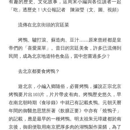
有趣的歷史、文化故事，這周末小編與各位讀者一起
「吃」透歷史！\大公報記者 陳淑瑩（文、圖、視頻）
流傳在北京街頭的宮廷菜
烤鴨、驢打滾、蘇造肉、豆汁……原來曾經都是皇
帝們的「喜愛菜單」。昔日的宮廷美食，許多已流傳到
民間，成為北京地道特色食品，當中您嘗過多少﹖
去北京都要食烤鴨？
遊北京，小編入鄉隨俗，必嘗烤鴨，據說正宗北京
烤鴨要片出103片，片片帶皮有肉。烤鴨歷史悠久，早
在南北朝時期《食珍錄》中就已有記載炙鴨。元朝天曆
年間的御醫忽思慧所著《飲膳正要》中亦有「燒鴨子」
的記載，應是最早的一種烤鴨。明太祖朱元璋建都於南
京後，御廚便取用南京肥厚多肉的湖鴨製作菜餚，為了