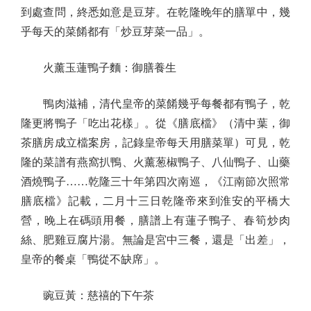
到處查問，終悉如意是豆芽。在乾隆晚年的膳單中，幾
乎每天的菜餚都有「炒豆芽菜一品」。
火薰玉蓮鴨子麵：御膳養生
鴨肉滋補，清代皇帝的菜餚幾乎每餐都有鴨子，乾
隆更將鴨子「吃出花樣」。從《膳底檔》（清中葉，御
茶膳房成立檔案房，記錄皇帝每天用膳菜單）可見，乾
隆的菜譜有燕窩扒鴨、火薰葱椒鴨子、八仙鴨子、山藥
酒燒鴨子……乾隆三十年第四次南巡，《江南節次照常
膳底檔》記載，二月十三日乾隆帝來到淮安的平橋大
營，晚上在碼頭用餐，膳譜上有蓮子鴨子、春筍炒肉
絲、肥雞豆腐片湯。無論是宮中三餐，還是「出差」，
皇帝的餐桌「鴨從不缺席」。
豌豆黃：慈禧的下午茶