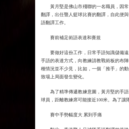
黃月堅是佛山市殘聯的一名職員，因常和
翻譯，出任聾人籃球比賽的翻譯，自此便與
語翻譯工作。
賽前補足術語表達和賽規
要做好這份工作，日常手語知識儲備遠遠
手語的表達方式，向教練請教戰術板的布陣
種情況並不少見，比如，一個「推手」的動
致場上局面發生變化。
為了精準傳遞教練意圖，黃月堅的手語動
球員，距離教練席可能接近100米。為了
賽中手勢幅度大 累到手痛