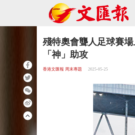
殘特奧會聾人足球賽場
「神」助攻
香港文匯報 周末專題
2025-05-25