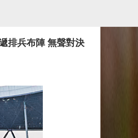
遞排兵布陣 無聲對決