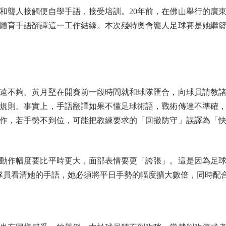
聾人接觸便自學手語，接受培訓。20年前，在佛山舉行的廣東
體育手語翻譯這一工作結緣。本次殘特奧會聾人足球賽是她繼
不夠。黃月堅在開賽前一段時間就和球隊匯合，向球員請教諸
規則。事實上，手語翻譯如果不懂足球術語，戰術傳達不準確
作，若手勢不到位，可能把教練要求的「回撤防守」誤譯為「
作幅度要比平時更大，面部表情要更「誇張」。這是因為足球場
讓隊員看清她的手語，她必須將平日手勢的幅度擴大數倍，同時配