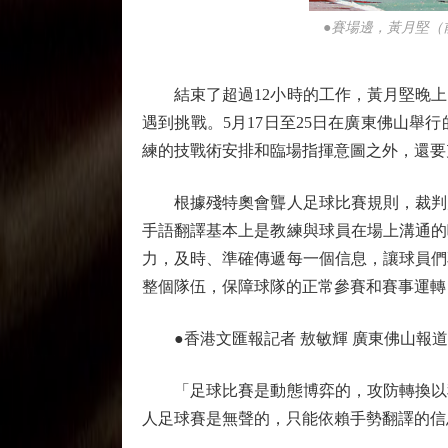
●賽場邊，黃月堅（
結束了超過12小時的工作，黃月堅晚上1
遇到挑戰。5月17日至25日在廣東佛山舉
練的技戰術安排和臨場指揮意圖之外，還要
根據殘特奧會聾人足球比賽規則，裁判判
手語翻譯基本上是教練與球員在場上溝通的
力，及時、準確傳遞每一個信息，讓球員們
整個隊伍，保障球隊的正常參賽和賽事運轉
●香港文匯報記者 敖敏輝 廣東佛山報道
「足球比賽是動態博弈的，攻防轉換以秒
人足球賽是無聲的，只能依賴手勢翻譯的信