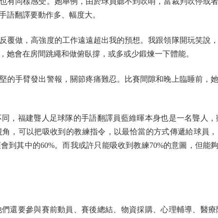
有同樣感受。她舉例，由於球員聽不到吹哨，當裁判吹停或者
手語翻譯要動作多、幅度大。
覆做，高強度的工作遠遠超出我的預想。我跟領隊開玩笑說，
，她會在房間跳繩和做俯臥撐，或多或少鍛煉一下體能。
的手臂發出警報，關節疼痛難忍。比賽間隙和晚上臨睡前，她
，福建聾人足球隊的手語翻譯員藍維暉本身也是一名聾人，
角，可以把吸收到的教練指令，以最恰當的方式傳遞給球員，
會到其中的60%。而我或許只能吸收到教練70%的意圖，但能夠
還要參與賽前動員、賽後總結、物資採購、心理輔導、醫療