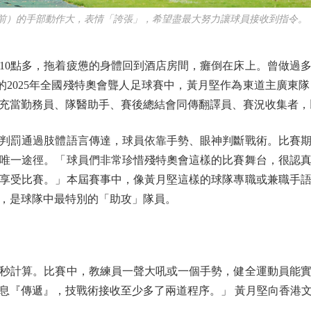
前）的手部動作大，表情「誇張」，希望盡最大努力讓球員接收到指令。
0點多，拖着疲憊的身體回到酒店房間，癱倒在床上。曾做過
行的2025年全國殘特奧會聾人足球賽中，黃月堅作為東道主廣
充當勤務員、隊醫助手、賽後總結會同傳翻譯員、賽況收集者，
罰通過肢體語言傳達，球員依靠手勢、眼神判斷戰術。比賽期
唯一途徑。「球員們非常珍惜殘特奧會這樣的比賽舞台，很認
享受比賽。」本屆賽事中，像黃月堅這樣的球隊專職或兼職手語
，是球隊中最特別的「助攻」隊員。
計算。比賽中，教練員一聲大吼或一個手勢，健全運動員能實
息『傳遞』，技戰術接收至少多了兩道程序。」 黃月堅向香港