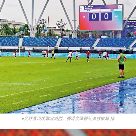
●足球賽現場戰況激烈。香港文匯報記者敖敏輝 攝