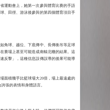
省運動會上，她第一次參與體育比賽的手語
籃球、田徑、游泳後參與的第四個體育項目手
如角球、越位、下底傳中、長傳衝吊等足球
，在賽場上甚至可能造成南轅北轍的結果。這
快速反擊」，這種信息誤傳誤導的後果可能導
面積幾乎比籃球場大20倍，場上最遠處的
合誇張的表情和身體語言。