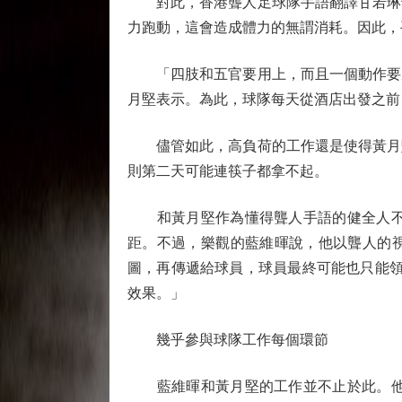
對此，香港聾人足球隊手語翻譯甘若琳也
力跑動，這會造成體力的無謂消耗。因此，
「四肢和五官要用上，而且一個動作要反
月堅表示。為此，球隊每天從酒店出發之前
儘管如此，高負荷的工作還是使得黃月堅
則第二天可能連筷子都拿不起。
和黃月堅作為懂得聾人手語的健全人不同
距。不過，樂觀的藍維暉說，他以聾人的視
圖，再傳遞給球員，球員最終可能也只能領
效果。」
幾乎參與球隊工作每個環節
藍維暉和黃月堅的工作並不止於此。他們