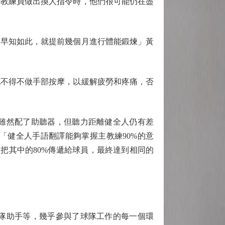
教練員做出換人指令時，他們很可能仍在盡
早知如此，就提前幾個月進行體能鍛煉」黃
不得不做手部按摩，以緩解疲勞和疼痛，否
雖然配了助聽器，但聽力距離健全人仍有差
「健全人手語翻譯能夠掌握主教練90%的意
把其中的80%傳遞給球員，最終達到相同的
隊助手等，幾乎參與了球隊工作的每一個環