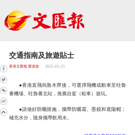
交通指南及旅遊貼士
2025-05-25
香港文匯報 愛漫遊
●香港直飛烏魯木齊後，可選擇飛機或動車至吐魯
番機場、吐魯番北站，推薦自駕（租車）遊玩。
●請做好防曬措施，攜帶防曬霜、墨鏡和遮陽帽；
補充水分，隨身攜帶飲用水。