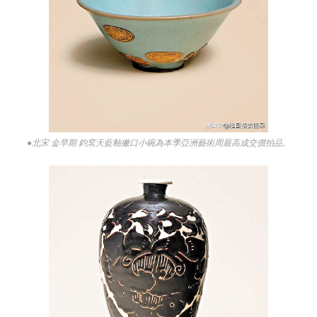
●北宋 金早期 鈞窯天藍釉撇口小碗為本季亞洲藝術周最高成交價拍品。