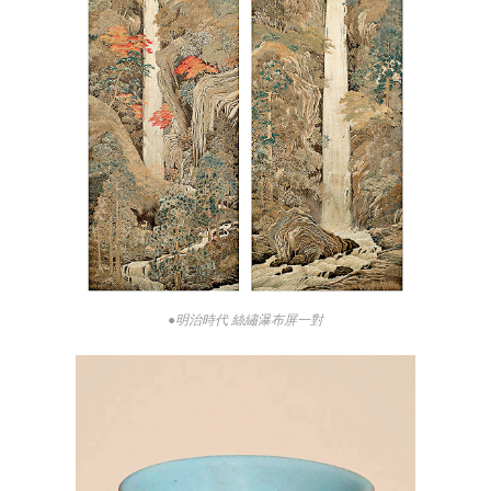
●明治時代 絲繡瀑布屏一對