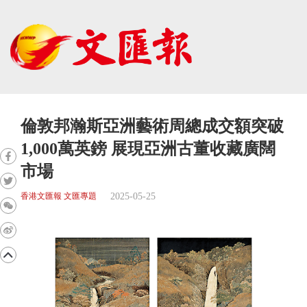
倫敦邦瀚斯亞洲藝術周總成交額突破
1,000萬英鎊 展現亞洲古董收藏廣闊
市場
2025-05-25
香港文匯報 文匯專題