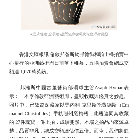
●北宋晚期 金早期 磁州窯白地黑剔花牡丹紋梅瓶
香港文匯報訊 倫敦邦瀚斯於邦德街和騎士橋拍賣中
心舉行的亞洲藝術周日前落下帷幕，五場拍賣會總成交
額達 1,070萬英鎊。
邦瀚斯中國古董藝術部環球主管Asaph Hyman表
示：「本季倫敦亞洲藝術周，盡顯收藏與鑑賞之妙趣。
照片中，已故資深藏家以馬內利·克里斯托費德斯（Em
manuel Christofides）手執磁州窯梅瓶，此瓶連同其收藏
的 27件瑰寶一併上拍，成績斐然。本場之拍品均來源卓
越，品質非凡，總成交額達估價五倍。而今，我們將翹