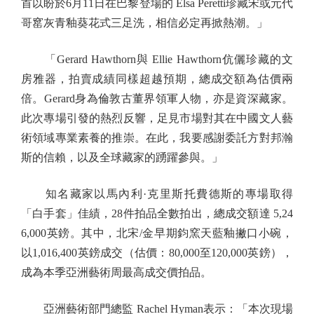
首以盼於6月11日在巴黎登場的 Elsa Peretti珍藏宋或元代
哥窰灰青釉葵花式三足洗，相信必定再掀熱潮。」
「Gerard Hawthorn與 Ellie Hawthorn伉儷珍藏的文
房雅器，拍賣成績同樣超越預期，總成交額為估價兩
倍。Gerard身為倫敦古董界領軍人物，亦是資深藏家。
此次專場引發的熱烈反響，足見市場對其在中國文人藝
術領域專業素養的推崇。在此，我要感謝委託方對邦瀚
斯的信賴，以及全球藏家的踴躍參與。」
知名藏家以馬內利·克里斯托費德斯的專場取得
「白手套」佳績，28件拍品全數拍出，總成交額達 5,24
6,000英鎊。其中，北宋/金早期鈞窯天藍釉撇口小碗，
以1,016,400英鎊成交（估價：80,000至120,000英鎊），
成為本季亞洲藝術周最高成交價拍品。
亞洲藝術部門總監 Rachel Hyman表示：「本次現場