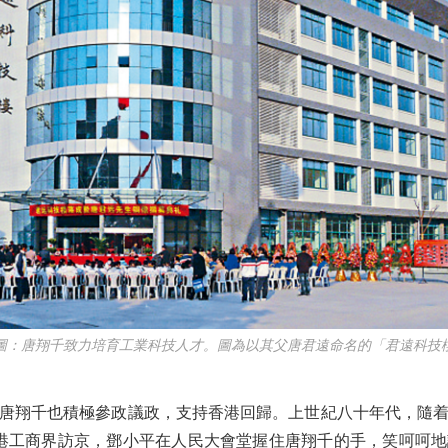
唐翔千致力培育工業科技人才。圖為以其父唐君遠命名的「君遠科技
翔千也積極參政議政，支持香港回歸。上世紀八十年代，隨着
領香港工商界訪京，鄧小平在人民大會堂握住唐翔千的手，笑呵呵