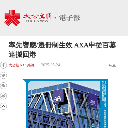
率先響應/遷冊制生效 AXA申從百慕
達搬回港
2025-05-24
大公報 A3：經濟
分享