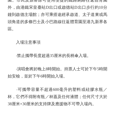
園。市民及旅客除可使用便捷的鐵路網絡往返體育園
外，由港鐵宋皇臺站D出口或啟德站D出口步行約10分
鐘到啟德主場館；亦可乘搭途經承啟道、太子道東或馬
頭角道的多條巴士及小巴路線往返體育園至港九新界各
區。
入場注意事項
‧禁止攜帶長度超過35厘米的長柄傘入場。
‧演唱會將於晚上8時開始。持票人士可於下午5時開
始安檢，並於下午6時開始入場。
‧可攜帶容量不超過600毫升的塑料或硅膠水瓶／
杯，它們不得附有瓶／杯蓋及任何液體；任何尺寸大於
38厘米×30厘米的支持牌及應援物不可帶入場內。