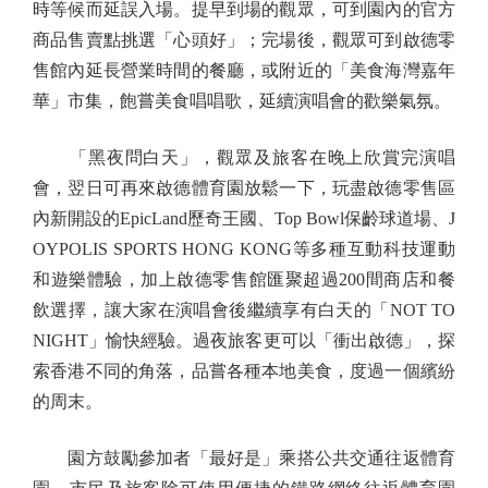
時等候而延誤入場。提早到場的觀眾，可到園內的官方
商品售賣點挑選「心頭好」；完場後，觀眾可到啟德零
售館內延長營業時間的餐廳，或附近的「美食海灣嘉年
華」市集，飽嘗美食唱唱歌，延續演唱會的歡樂氣氛。
「黑夜問白天」，觀眾及旅客在晚上欣賞完演唱
會，翌日可再來啟德體育園放鬆一下，玩盡啟德零售區
內新開設的EpicLand歷奇王國、Top Bowl保齡球道場、J
OYPOLIS SPORTS HONG KONG等多種互動科技運動
和遊樂體驗，加上啟德零售館匯聚超過200間商店和餐
飲選擇，讓大家在演唱會後繼續享有白天的「NOT TO
NIGHT」愉快經驗。過夜旅客更可以「衝出啟德」，探
索香港不同的角落，品嘗各種本地美食，度過一個繽紛
的周末。
園方鼓勵參加者「最好是」乘搭公共交通往返體育