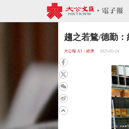
趨之若鶩/德勤：
大公報 A3：經濟
2025-05-24