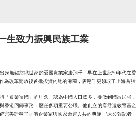
千一生致力振興民族工業
身無錫紡織世家的愛國實業家唐翔千，早在上世紀50年代在香
作為改革開放後首批投資內地的港商，唐翔千更領取了上海首張
「實業富國」的理念，認為中國人口眾多，要做到國富民強，
與香港回歸事務，歷任多項重要公職。他創立的唐君遠教育基
跡完美詮釋了香港企業家與國家命運與共的典範。\大公報記者