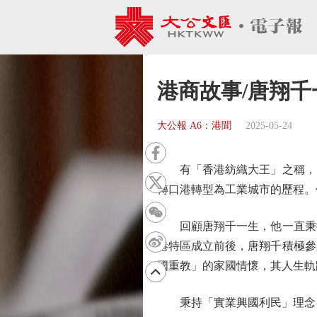
港商故事/唐翔
大公報 A6：港聞
2025-05-24
有「香港紡織大王」之稱，出
轉口港轉型為工業城市的歷程。
回顧唐翔千一生，他一直秉持
港特區成立前後，唐翔千積極參
國重教」的家國情懷，其人生軌
秉持「實業興國利民」理念