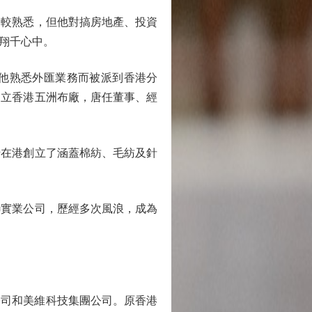
比較熟悉，但他對搞房地產、投資
翔千心中。
他熟悉外匯業務而被派到香港分
建立香港五洲布廠，唐任董事、經
千在港創立了涵蓋棉紡、毛紡及針
聯實業公司，歷經多次風浪，成為
公司和美維科技集團公司。原香港