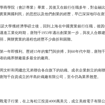
學商學院（會計專業）畢業，其後又在銀行任職多年，對金融
實業興國利民」的思想以及他們創業的經歷，早已深深地印在唐
利諾大學獲經濟學碩士後，回到上海在中國實業銀行任職，後因
業邁進工業化時期，唐翔千1953年邁出創業第一步，與友人合夥
弱，興辦實業的過程也經歷不少曲折和困難。
年即獲利。歷經15年的奮鬥與拚搏，到60年代中期，唐翔
港紡織界辦廠最多最全的廠商。
周文軒和周繼忠兄弟聯合各自旗下的紡織、成衣企業創立的南
8年唐翔千自資成立的半島針織廠有限公司，至今仍為業界翹楚。
戰電子行業，在上海松江投資4000萬美元，成立美維電子有限