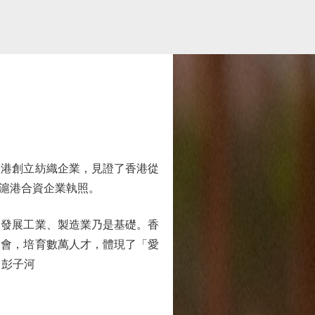
港創立紡織企業，見證了香港從
滬港合資企業執照。
發展工業、製造業乃是基礎。香
金會，培育數萬人才，體現了「愛
 彭子河