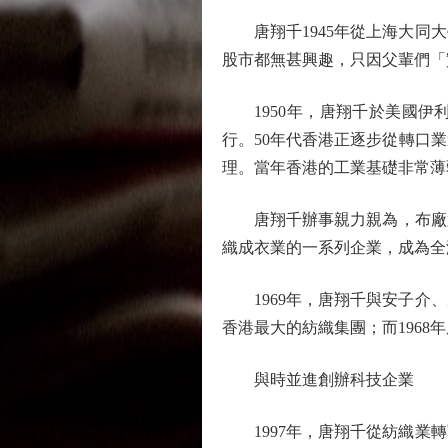
唐翔千1945年從上海大同大
股市都無甚興趣，只因父輩們「
1950年，唐翔千於美國伊
行。50年代香港正逐步從轉口
理。當年香港的工業基礎非常薄
唐翔千辦事親力親為，布廠第一
織成衣業的一系列企業，成為全
1969年，唐翔千與安子介、
香港最大的紡織集團；而196
與時並進創辦科技企業
1997年，唐翔千從紡織業轉