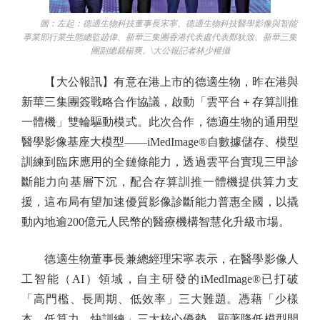
圖：左起：德適生物科技董事長宋寧、德適生物科技醫學影像與智能
事業部行業生態總監趙偉、新華三集團香港代表處代表鄭狄致、新華三集
團副總裁楊爽。\大公報記者林少權攝
【大公報訊】有意在港上市的德適生物，昨在港與
新華三集團簽戰略合作協議，啟動「雲平台＋存算訓推
一體機」雙輪驅動模式。此次合作，德適生物的通用型
醫學影像基座大模型——iMedImage®自數據儲存、模型
訓練到臨床應用的全鏈條能力，透過雲平台實現三甲診
斷能力向基層下沉，配合存算訓推一體機提供算力支
援，這布局有望加速優質影像診斷能力普惠全國，以撬
動內地逾200億元人民幣的醫療機構智慧化升級市場。
德適生物董事長兼總經理宋寧表示，在醫學影像人
工智能（AI）領域，自主研發的iMedImage®已打破
「高門檻、長周期、低效率」三大難題。憑藉「少樣
本、低算力、快訓練」三大核心優勢，顯著降低模型開