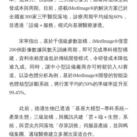
發成本與周期。目前，搭載iMedImage®的解決方案已於
全國逾300家三甲醫院落地，診療周期平均縮短60%，
並透過「設備＋服務」模式向基層醫療滲透。
宋寧指出，基於千億級參數架構，iMedImage®僅需
200例影像數據與數天訓練周期，即可完成專科模型構
建，資料依賴度遠低於傳統開發模式，令研發成本降低
逾九成。同時，讓中小型設備廠商亦可輕鬆切入AI賽
道。以染色體分析為例，基於iMedImage®開發的智能染
色體核型診斷系統，將行業平均約50%的準確率提升至
99.45%。
此前，德適生物已透過「基座大模型─專科系統─
產業生態」三級架構，與騰訊共建「雲＋端＋生態」系
統，與雲尖共同落地「存算訓推」伺服器產線，並與螞
蟻集團、邁瑞醫療建立多層次渠道合作。