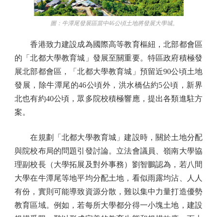
圖：牛潭尾發展區當中46公頃土地將發展大學城。
香港致力建設成為國際高等教育樞紐，北部都會區
的「北都大學教育城」發展至關重要。特區政府積極發
展北部都會區，「北都大學教育城」預留近90公頃土地
發展，除牛潭尾的46公頃外，洪水橋佔約5公頃，新界
北也有約40公頃，眾多院校積極響應，提出各類進駐方
案。
在規劃「北都大學教育城」建設時，關於土地分配
與院校布局的問題引發討論。立法會議員、嶺南大學協
理副校長（大學拓展及對外事務）劉智鵬認為，若八間
大學在牛潭尾等地平均分配土地，看似雨露均沾、人人
有份，實則可能導致資源分散，難以集中力量打造優勢
教育區域。例如，若每所大學都分得一小塊土地，建設