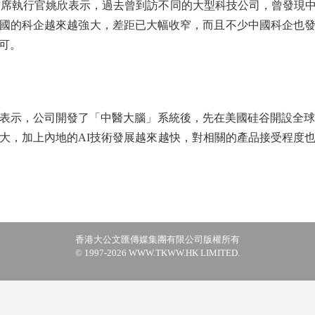
席執行官姚欣表示，過去曾到訪不同的大型科技公司，曾發現
國的科企越來越強大，差距已大幅收窄，而且不少中國科企也
可。
，公司開發了「中醫大腦」系統後，先在美國硅谷開設全球第一
大，加上內地的AI技術發展越來越快，對相關的產品接受程度
香港大公文匯傳媒集團有限公司版權所有
© 1997-2026 WWW.TKWW.HK LIMITED.