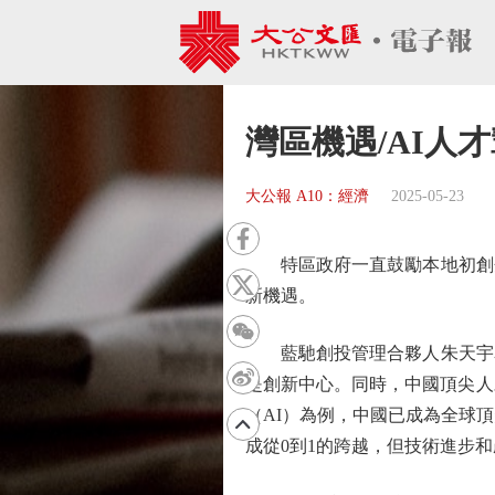
灣區機遇/AI人
大公報 A10：經濟
2025-05-23
特區政府一直鼓勵本地初創企
新機遇。
藍馳創投管理合夥人朱天宇表
是創新中心。同時，中國頂尖人才正
（AI）為例，中國已成為全球
成從0到1的跨越，但技術進步