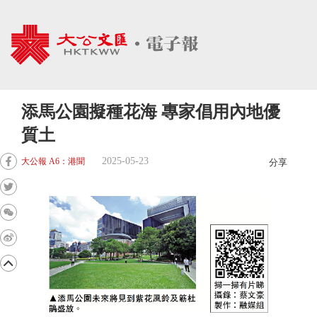
添馬公園擬種花海 專家倡用內地優
質土
2025-05-23
大公報 A6：港聞
分享