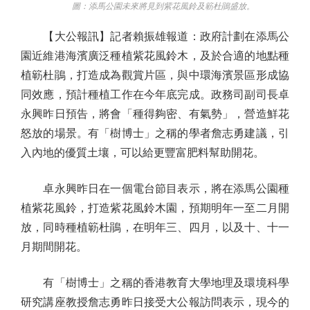
圖：添馬公園未來將見到紫花風鈴及簕杜鵑盛放。
【大公報訊】記者賴振雄報道：政府計劃在添馬公
園近維港海濱廣泛種植紫花風鈴木，及於合適的地點種
植簕杜鵑，打造成為觀賞片區，與中環海濱景區形成協
同效應，預計種植工作在今年底完成。政務司副司長卓
永興昨日預告，將會「種得夠密、有氣勢」，營造鮮花
怒放的場景。有「樹博士」之稱的學者詹志勇建議，引
入內地的優質土壤，可以給更豐富肥料幫助開花。
卓永興昨日在一個電台節目表示，將在添馬公園種
植紫花風鈴，打造紫花風鈴木園，預期明年一至二月開
放，同時種植簕杜鵑，在明年三、四月，以及十、十一
月期間開花。
有「樹博士」之稱的香港教育大學地理及環境科學
研究講座教授詹志勇昨日接受大公報訪問表示，現今的