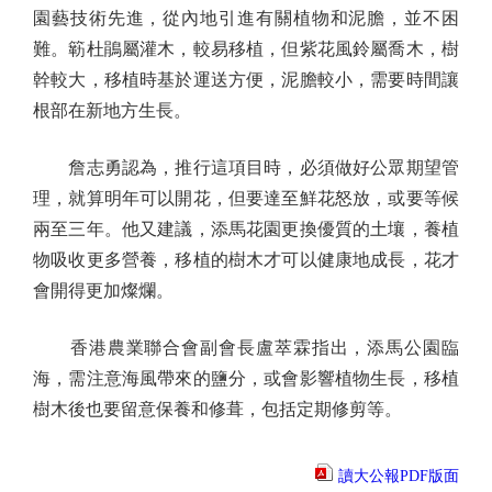
園藝技術先進，從內地引進有關植物和泥膽，並不困
難。簕杜鵑屬灌木，較易移植，但紫花風鈴屬喬木，樹
幹較大，移植時基於運送方便，泥膽較小，需要時間讓
根部在新地方生長。
詹志勇認為，推行這項目時，必須做好公眾期望管
理，就算明年可以開花，但要達至鮮花怒放，或要等候
兩至三年。他又建議，添馬花園更換優質的土壤，養植
物吸收更多營養，移植的樹木才可以健康地成長，花才
會開得更加燦爛。
香港農業聯合會副會長盧萃霖指出，添馬公園臨
海，需注意海風帶來的鹽分，或會影響植物生長，移植
樹木後也要留意保養和修葺，包括定期修剪等。
讀大公報PDF版面