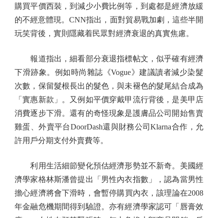
購買平價西裝，到減少小費比例等，到處都是經濟放緩
的不經意體現。CNN指出，面對貿易戰加劇，這些半開
玩笑背後，實則隱藏着民眾對經濟衰退的真實焦慮。
報道指出，細看部分衰退指標帖文，似乎確有經濟
下滑跡象。例如時尚雜誌《Vogue》建議讀者減少染髮
次數，保留髮根長出的髮色，與未褪色的髮尾結合成為
「實惠新款」。又例如平價穿戴甲流行背後，是美甲店
消費逐步下滑。還有的奇怪現象是護膚品公司開始售賣
雞蛋、外賣平台DoorDash還與財務公司Klarna合作，允
許用戶分期支付外賣費等。
利用生活細節變化預估經濟形勢並不新奇。美國經
濟學家格林斯潘曾提出「男性內衣指數」，認為當男性
擔心經濟將會下滑時，會暫停購買內衣，該理論在2008
年金融危機期間得到驗證。亦有經濟學家認可「唇膏效