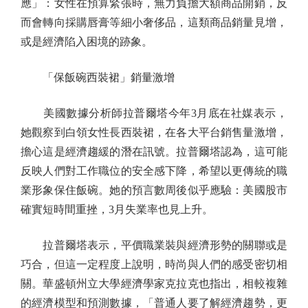
應」：女性在預算緊張時，無力負擔大額商品開銷，反
而會轉向採購唇膏等細小奢侈品，這類商品銷量見增，
或是經濟陷入困境的跡象。
「保飯碗西裝裙」銷量激增
美國數據分析師拉普爾塔今年3月底在社媒表示，
她觀察到白領女性長西裝裙，在各大平台銷售量激增，
擔心這是經濟趨緩的潛在訊號。拉普爾塔認為，這可能
反映人們對工作職位的安全感下降，希望以更傳統的職
業形象保住飯碗。她的預言數周後似乎應驗：美國股市
確實短時間重挫，3月失業率也見上升。
拉普爾塔表示，平價職業裝與經濟形勢的關聯或是
巧合，但這一定程度上說明，時尚與人們的感受密切相
關。華盛頓州立大學經濟學家克拉克也指出，相較複雜
的經濟模型和預測數據，「普通人要了解經濟趨勢，更