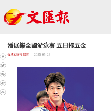
潘展樂全國游泳賽 五日掃五金
2025-05-23
香港文匯報 體育