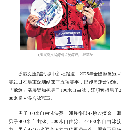
●潘展樂在頒獎儀式後留影。 新華社
香港文匯報訊 據中新社報道，2025年全國游泳冠軍
賽21日在廣東深圳結束了五項賽事，巴黎奧運會冠軍、
「飛魚」潘展樂加冕男子100米自由泳，汪順奪得男子2
00米個人混合泳冠軍。
男子100米自由泳決賽，潘展樂以47秒77摘金，繼
男子400米自由泳、200米自由泳、4×100米自由泳接
力、男女4×100米混合泳接力後再添一金，開賽五日狂