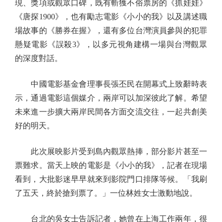
現、獎項或觀眾口碑，既有斬獲不俗票房的《抓娃娃》
《唐探1900》，也有勵志電影《小小的我》以及講述職
場故事的《勝券在握》，還有多位台灣演員參與的犯罪
懸疑電影《誤殺3》，以多元視角建構一場與台灣觀眾
的深度對話。
中國電影基金會理事長張丕民在開幕式上致辭時表
示，通過電影這個媒介，兩岸可以加深彼此了解。希望
未來進一步擴大兩岸民間各方面交流交往，一起共創美
好的明天。
此次展映影片受到島內觀眾熱捧，部分影片甚至一
票難求。當天上映的電影是《小小的我》，記者在現場
看到，大批影迷早早就來到影院門口排隊等候。「我刷
了五天，終於搶到票了。」一位林姓女士激動地說。
台北的吳女士告訴記者，她曾在上海工作兩年，很