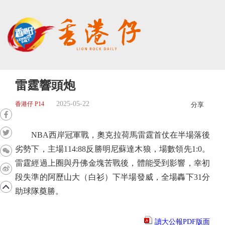
雷霆響頭炮
2025-05-22
香港仔 P14
分享
NBA西岸冠軍戰，奧克拉荷馬雷霆首仗在半場落後
劣勢下，主場114:88反勝明尼蘇達木狼，場數領先1:0。
雷霆經過上圈與丹佛金塊苦戰後，體能受到影響，幸初
段失準的阿歷山大（白衫）下半場發威，全場轟下31分
助球隊奠勝。
讀大公報PDF版面