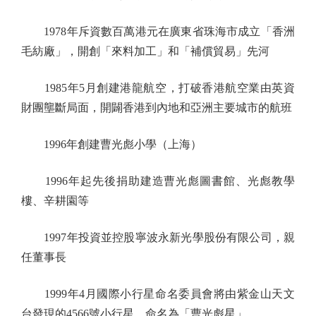
1978年斥資數百萬港元在廣東省珠海市成立「香洲
毛紡廠」，開創「來料加工」和「補償貿易」先河
1985年5月創建港龍航空，打破香港航空業由英資
財團壟斷局面，開闢香港到內地和亞洲主要城市的航班
1996年創建曹光彪小學（上海）
1996年起先後捐助建造曹光彪圖書館、光彪教學
樓、辛耕園等
1997年投資並控股寧波永新光學股份有限公司，親
任董事長
1999年4月國際小行星命名委員會將由紫金山天文
台發現的4566號小行星，命名為「曹光彪星」