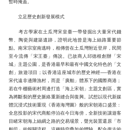
暫時掩蓋。
立足歷史創新發展模式
考古學家在土瓜灣宋皇臺一帶發掘出大量宋代錢
幣、陶瓷與建築遺跡，證明此地曾是海上絲路重要節
點。南宋宗室南逃時，相傳曾在土瓜灣附近登岸，民間
至今流傳「宋王臺」傳說。已故商人邱德根創辦「宋
城」主題公園，是香港最早和最有中國文化特色的「文
創」旅遊項目；以香港這座城市的歷史神經──香港在
宋代遠非邊陲漁村，而是「廣舶」體系下的國際商港；
若在牛棚藝術村周邊打造「海上宋朝」主題文創區，實
為將斷裂的歷史脈絡重新縫合與復興。試想以現代新媒
體沉浸式技術重現《香港海灣圖》般的宋朝港口盛景：
全息投影的宋代商船停泊在今日海傍，全新技術讓遊客
目睹宋朝海上絲綢之路的交易場景，聲光裝置還原「市
舶司」的報關流程。這種時空疊加的體驗，配合復古的