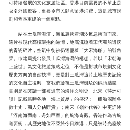
可持續發展的文化旅遊社區。香港目前需要的不單止是
吸引外國遊客，更要令市民願意留港消費，這是城市規
劃和舊區重建的一個重點。
站在土瓜灣海濱，海風裹挾着潮汐氣息拂面而來。
這片被現代高樓環抱的港灣，地底沉睡着宋代商船遺落
的青瓷碎片，空氣中彷彿仍迴盪着「大宋海舶」的號角
聲。市建局提出發展土瓜灣海灣的構想，若以「宋朝海
上盛世」為文化旅遊策略定位，不僅是對城市規劃文化
歷史方向的自然抉擇，更是對土瓜灣這片土地歷史記憶
的文化自主復興。當我們凝視土瓜灣斑駁的碼頭牆體，
實則是在閱讀一部被遺忘的海洋文明史。北宋《萍洲可
談》記載當時各地「海上貿易」的盛況：「船舶深闊各
數十丈，商人分佔貯貨」；南宋《嶺外代答》中更詳述
「浮南海而南，舟如巨室」的航海奇觀。香港作為古航
道要衝，其歷史地位不亞於今日維港，只是被時光塵埃