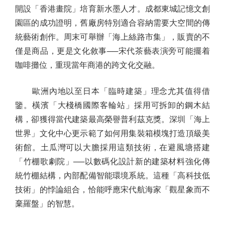
開設「香港畫院」培育新水墨人才。成都東城記憶文創
園區的成功證明，舊廠房特別適合容納需要大空間的傳
統藝術創作。周末可舉辦「海上絲路市集」，販賣的不
僅是商品，更是文化敘事──宋代茶藝表演旁可能擺着
咖啡攤位，重現當年商港的跨文化交融。
歐洲內地以至日本「臨時建築」理念尤其值得借
鑒。橫濱「大棧橋國際客輪站」採用可拆卸的鋼木結
構，卻獲得當代建築最高榮譽普利茲克獎。深圳「海上
世界」文化中心更示範了如何用集裝箱模塊打造頂級美
術館。土瓜灣可以大膽採用這類技術，在避風塘搭建
「竹棚歌劇院」──以數碼化設計新的建築材料強化傳
統竹棚結構，內部配備智能環境系統。這種「高科技低
技術」的悖論組合，恰能呼應宋代航海家「觀星象而不
棄羅盤」的智慧。