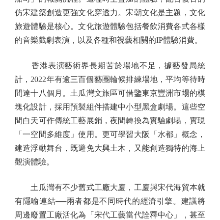
仿宋建築創造更強文化穿透力。宋朝文化是主題，文化
旅遊體驗是核心。文化旅遊體驗包括餐飲消費各式各樣
的音樂戲劇表演，以及各種和視藝相關的IP體驗消費。
香港表演藝術界長期苦於場地不足，據藝發局統
計，2022年有逾三百個藝團輪候排練場地，平均等待時
間達十八個月。土瓜灣文旅區可借鑒東京豐洲市場的模
塊化設計，採用預製組件搭建中小型黑盒劇場。這些空
間白天可作傳統工藝展銷，夜間轉換為實驗劇場，實現
「一空間多維度」使用。更可學習大阪「水都」概念，
建造浮動舞台，既避免大興土木，又能創造獨特的海上
觀演體驗。
土瓜灣有不少舊式工廠大廈，工廈與宋代海貿本就
有隱喻連結──兩者都是不同時代的經濟引擎。建議將
周邊廢置工廠活化為「宋代工藝當代詮釋中心」，甚至